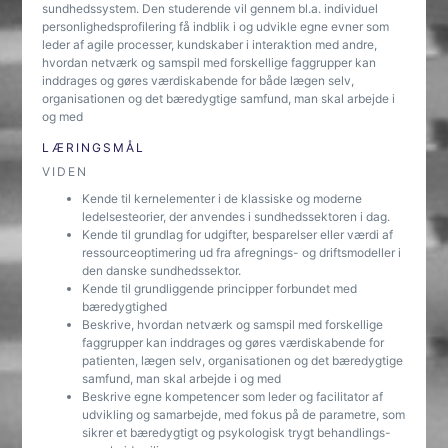
sundhedssystem. Den studerende vil gennem bl.a. individuel
personlighedsprofilering få indblik i og udvikle egne evner som
leder af agile processer, kundskaber i interaktion med andre,
hvordan netværk og samspil med forskellige faggrupper kan
inddrages og gøres værdiskabende for både lægen selv,
organisationen og det bæredygtige samfund, man skal arbejde i
og med
LÆRINGSMÅL
VIDEN
Kende til kernelementer i de klassiske og moderne
ledelsesteorier, der anvendes i sundhedssektoren i dag.
Kende til grundlag for udgifter, besparelser eller værdi af
ressourceoptimering ud fra afregnings- og driftsmodeller i
den danske sundhedssektor.
Kende til grundliggende principper forbundet med
bæredygtighed
Beskrive, hvordan netværk og samspil med forskellige
faggrupper kan inddrages og gøres værdiskabende for
patienten, lægen selv, organisationen og det bæredygtige
samfund, man skal arbejde i og med
Beskrive egne kompetencer som leder og facilitator af
udvikling og samarbejde, med fokus på de parametre, som
sikrer et bæredygtigt og psykologisk trygt behandlings-