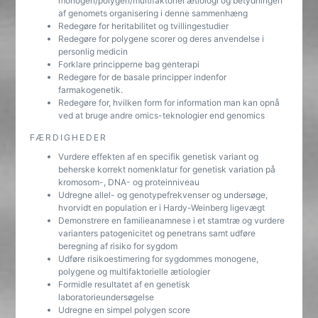
monogen/polygen/multifaktoriel ætiologi og betydningen
af genomets organisering i denne sammenhæng
Redegøre for heritabilitet og tvillingestudier
Redegøre for polygene scorer og deres anvendelse i
personlig medicin
Forklare principperne bag genterapi
Redegøre for de basale principper indenfor
farmakogenetik.
Redegøre for, hvilken form for information man kan opnå
ved at bruge andre omics-teknologier end genomics
FÆRDIGHEDER
Vurdere effekten af en specifik genetisk variant og
beherske korrekt nomenklatur for genetisk variation på
kromosom-, DNA- og proteinniveau
Udregne allel- og genotypefrekvenser og undersøge,
hvorvidt en population er i Hardy-Weinberg ligevægt
Demonstrere en familieanamnese i et stamtræ og vurdere
varianters patogenicitet og penetrans samt udføre
beregning af risiko for sygdom
Udføre risikoestimering for sygdommes monogene,
polygene og multifaktorielle ætiologier
Formidle resultatet af en genetisk
laboratorieundersøgelse
Udregne en simpel polygen score