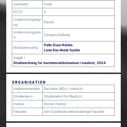
Semester
Forår
ECTS
5
Undervisningsspr
Dansk
og
Undervisningsste
Campus Aalborg
d
Palle Duun Rohde
,
Modulansvarlig
Lone Ena Munk Sunde
Indgår i
Studieordning for bacheloruddannelsen i medicin, 2024
ORGANISATION
Uddannelsesejer
Bachelor (BSc) i medicin
Studienævn
Studienævn for Medicin
Institut
Klinisk Institut
Fakultet
Det Sundhedsvidenskabelige Fakultet