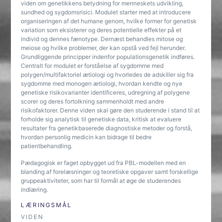
viden om genetikkens betydning for menneskets udvikling,
sundhed og sygdomsrisici. Modulet starter med at introducere
organiseringen af det humane genom, hvilke former for genetisk
variation som eksisterer og deres potentielle effekter på et
individ og dennes fænotype. Dernæst behandles mitose og
meiose og hvilke problemer, der kan opstå ved fejl herunder.
Grundliggende principper indenfor populationsgenetik indføres.
Centralt for modulet er forståelse af sygdomme med
polygen/multifaktoriel ætiologi og hvorledes de adskiller sig fra
sygdomme med monogen ætiologi, hvordan kendte og nye
genetiske risikovarianter identificeres, udregning af polygene
scorer og deres fortolkning sammenholdt med andre
risikofaktorer. Denne viden skal gøre den studerende i stand til at
forholde sig analytisk til genetiske data, kritisk at evaluere
resultater fra genetikbaserede diagnostiske metoder og forstå,
hvordan personlig medicin kan bidrage til bedre
patientbehandling.
Pædagogisk er faget opbygget ud fra PBL-modellen med en
blanding af forelæsninger og teoretiske opgaver samt forskellige
gruppeaktiviteter, som har til formål at øge de studerendes
indlæring.
LÆRINGSMÅL
VIDEN