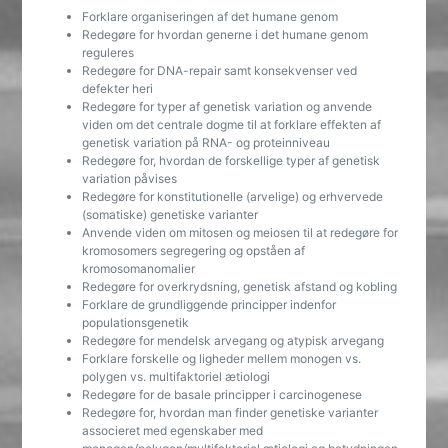
Forklare organiseringen af det humane genom
Redegøre for hvordan generne i det humane genom
reguleres
Redegøre for DNA-repair samt konsekvenser ved
defekter heri
Redegøre for typer af genetisk variation og anvende
viden om det centrale dogme til at forklare effekten af
genetisk variation på RNA- og proteinniveau
Redegøre for, hvordan de forskellige typer af genetisk
variation påvises
Redegøre for konstitutionelle (arvelige) og erhvervede
(somatiske) genetiske varianter
Anvende viden om mitosen og meiosen til at redegøre for
kromosomers segregering og opståen af
kromosomanomalier
Redegøre for overkrydsning, genetisk afstand og kobling
Forklare de grundliggende principper indenfor
populationsgenetik
Redegøre for mendelsk arvegang og atypisk arvegang
Forklare forskelle og ligheder mellem monogen vs.
polygen vs. multifaktoriel ætiologi
Redegøre for de basale principper i carcinogenese
Redegøre for, hvordan man finder genetiske varianter
associeret med egenskaber med