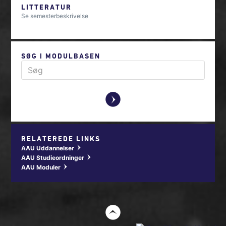
LITTERATUR
Se semesterbeskrivelse
SØG I MODULBASEN
y
RELATEREDE LINKS
AAU Uddannelser
w
AAU Studieordninger
w
AAU Moduler
w
t