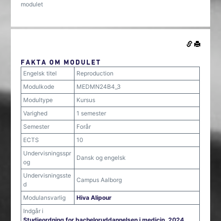
modulet
FAKTA OM MODULET
Engelsk titel
Reproduction
Modulkode
MEDMN24B4_3
Modultype
Kursus
Varighed
1 semester
Semester
Forår
ECTS
10
Undervisningsspr
Dansk og engelsk
og
Undervisningsste
Campus Aalborg
d
Modulansvarlig
Hiva Alipour
Indgår i
Studieordning for bacheloruddannelsen i medicin, 2024