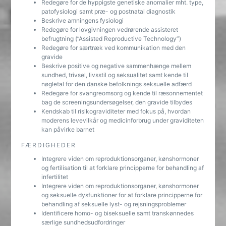
Redegøre for de hyppigste genetiske anomalier mht. type,
patofysiologi samt præ- og postnatal diagnostik
Beskrive amningens fysiologi
Redegøre for lovgivningen vedrørende assisteret
befrugtning (”Assisted Reproductive Technology”)
Redegøre for særtræk ved kommunikation med den
gravide
Beskrive positive og negative sammenhænge mellem
sundhed, trivsel, livsstil og seksualitet samt kende til
nøgletal for den danske befolknings seksuelle adfærd
Redegøre for svangreomsorg og kende til ræsonnementet
bag de screeningsundersøgelser, den gravide tilbydes
Kendskab til risikograviditeter med fokus på, hvordan
moderens levevilkår og medicinforbrug under graviditeten
kan påvirke barnet
FÆRDIGHEDER
Integrere viden om reproduktionsorganer, kønshormoner
og fertilisation til at forklare principperne for behandling af
infertilitet
Integrere viden om reproduktionsorganer, kønshormoner
og seksuelle dysfunktioner for at forklare principperne for
behandling af seksuelle lyst- og rejsningsproblemer
Identificere homo- og biseksuelle samt transkønnedes
særlige sundhedsudfordringer