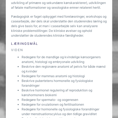
udvikling af primære og sekundære kønskarakterer), udviklingen
af føtale malformationer og sexologiske emner relateret hertil.
Pædagogisk er faget opbygget med forelæsninger, workshops og
casearbejde, der dels skal understøtte den studerendes læring og
dels give basis for, at man i casearbejde selv kan analysere
kliniske problemstillinger. De kliniske øvelser og ophold
understøtter de studerendes kliniske færdigheder.
LÆRINGSMÅL
VIDEN
Redegøre for de mandlige og kvindelige kønsorganers
anatomi, histologi og embryonale udvikling
Beskrive den regionære anatomi af pelvis for både mænd
og kvinder
Redegøre for mammas anatomi og histologi
Beskrive pubertetens hormonelle og fysiologiske
forandringer
Beskrive hormonel regulering af reproduktion og
kønshormoners biokemi
Redegøre for spermato- og oogenesen
Redegøre for ovulationen og fertilisationen
Redegøre for hormonelle og fysiologiske forandringer
under menstruationscyklus og den tidlige graviditet