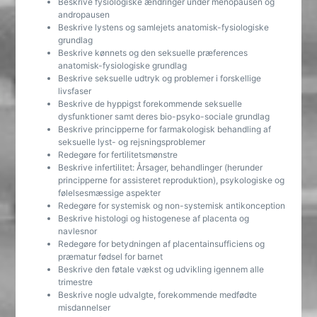
Beskrive fysiologiske ændringer under menopausen og
andropausen
Beskrive lystens og samlejets anatomisk-fysiologiske
grundlag
Beskrive kønnets og den seksuelle præferences
anatomisk-fysiologiske grundlag
Beskrive seksuelle udtryk og problemer i forskellige
livsfaser
Beskrive de hyppigst forekommende seksuelle
dysfunktioner samt deres bio-psyko-sociale grundlag
Beskrive principperne for farmakologisk behandling af
seksuelle lyst- og rejsningsproblemer
Redegøre for fertilitetsmønstre
Beskrive infertilitet: Årsager, behandlinger (herunder
principperne for assisteret reproduktion), psykologiske og
følelsesmæssige aspekter
Redegøre for systemisk og non-systemisk antikonception
Beskrive histologi og histogenese af placenta og
navlesnor
Redegøre for betydningen af placentainsufficiens og
præmatur fødsel for barnet
Beskrive den føtale vækst og udvikling igennem alle
trimestre
Beskrive nogle udvalgte, forekommende medfødte
misdannelser