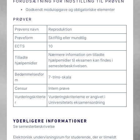
FORUDSÆTNING FOR INDSTILLING TIL PRØVEN
Godkendt modulopgave og obligatoriske elementer
PRØVER
Prøvens navn
Reproduktion
Prøveform
Skriftlig eller mundtlig
ECTS
10
Nærmere information om tilladte
Tilladte
hjælpemidler til eksamen kan findes i
hjælpemidler
semesterbeskrivelsen.
Bedømmelsesfor
7-trins-skala
m
Censur
Intern prøve
Vurderingskriterie
Vurderingskriterierne er angivet i
r
Universitetets eksamensordning
YDERLIGERE INFORMATIONER
Se semesterbeskrivelse
Elektronisk undervisningsrum for studerende, der er tilmeldt