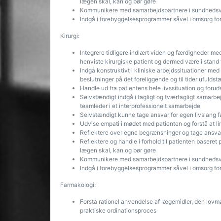
lægen skal, kan og bør gøre
Kommunikere med samarbejdspartnere i sundhedsv
Indgå i forebyggelsesprogrammer såvel i omsorg for
Kirurgi:
Integrere tidligere indlært viden og færdigheder m
henviste kirurgiske patient og dermed være i stand 
Indgå konstruktivt i kliniske arbejdssituationer med
beslutninger på det foreliggende og til tider ufulds
Handle ud fra patientens hele livssituation og fo
Selvstændigt indgå i fagligt og tværfagligt samarbe
teamleder i et interprofessionelt samarbejde
Selvstændigt kunne tage ansvar for egen livslang fa
Udvise empati i mødet med patienten og forstå at li
Reflektere over egne begrænsninger og tage ansvar
Reflektere og handle i forhold til patienten baseret
lægen skal, kan og bør gøre
Kommunikere med samarbejdspartnere i sundhedsv
Indgå i forebyggelsesprogrammer såvel i omsorg for
Farmakologi:
Forstå rationel anvendelse af lægemidler, den lov
praktiske ordinationsproces