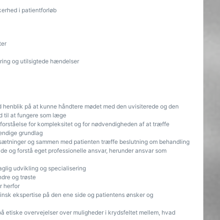
erhed i patientforløb
ter
ring og utilsigtede hændelser
ed henblik på at kunne håndtere mødet med den uvisiterede og den
 til at fungere som læge
 forståelse for kompleksitet og for nødvendigheden af at træffe
tændige grundlag
rudsætninger og sammen med patienten træffe beslutning om behandling
jde og forstå eget professionelle ansvar, herunder ansvar som
glig udvikling og specialisering
ndre og trøste
 herfor
k ekspertise på den ene side og patientens ønsker og
 på etiske overvejelser over muligheder i krydsfeltet mellem, hvad