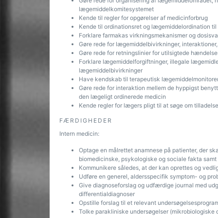
Gøre rede for organisering af lægemiddelområdet, he
lægemiddelkomitesystemet
Kende til regler for opgørelser af medicinforbrug
Kende til ordinationsret og lægemiddelordination til
Forklare farmakas virkningsmekanismer og dosisva
Gøre rede for lægemiddelbivirkninger, interaktioner
Gøre rede for retningslinier for utilsigtede hændels
Forklare lægemiddelforgiftninger, illegale lægemidl
lægemiddelbivirkninger
Have kendskab til terapeutisk lægemiddelmonitorer
Gøre rede for interaktion mellem de hyppigst benyt
den lægeligt ordinerede medicin
Kende regler for lægers pligt til at søge om tilladel
FÆRDIGHEDER
Intern medicin:
Optage en målrettet anamnese på patienter, der sk
biomedicinske, psykologiske og sociale fakta samt al
Kommunikere således, at der kan oprettes og vedlige
Udføre en generel, aldersspecifik symptom- og pro
Give diagnoseforslag og udfærdige journal med ud
differentialdiagnoser
Opstille forslag til et relevant undersøgelsesprogra
Tolke parakliniske undersøgelser (mikrobiologiske 