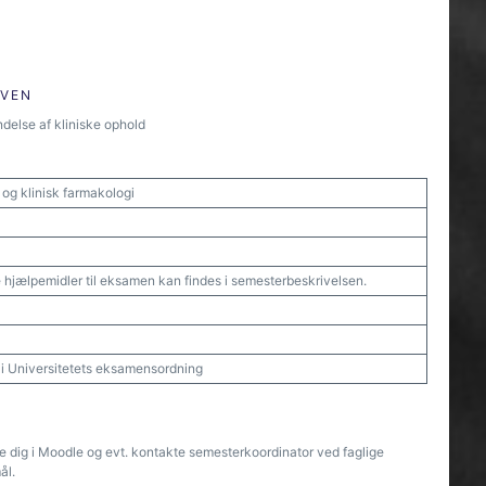
ØVEN
delse af kliniske ophold
i og klinisk farmakologi
 hjælpemidler til eksamen kan findes i semesterbeskrivelsen.
t i Universitetets eksamensordning
re dig i Moodle og evt. kontakte semesterkoordinator ved faglige
ål.