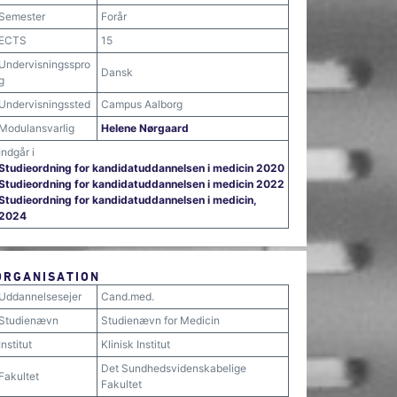
Semester
Forår
ECTS
15
Undervisningsspro
Dansk
g
Undervisningssted
Campus Aalborg
Modulansvarlig
Helene Nørgaard
Indgår i
Studieordning for kandidatuddannelsen i medicin 2020
Studieordning for kandidatuddannelsen i medicin 2022
Studieordning for kandidatuddannelsen i medicin,
2024
ORGANISATION
Uddannelsesejer
Cand.med.
Studienævn
Studienævn for Medicin
Institut
Klinisk Institut
Det Sundhedsvidenskabelige
Fakultet
Fakultet