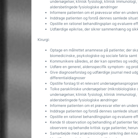
undersøgelser, klinisk fysiologi, klinisk immunologi,
aldersbetingede fysiologiske ændringer
Informere patienten om et prøvesvar eller en under
Inddrage patienten og forstå dennes samlede situat
Opstille en rationel behandlingsplan og evaluere 
Udfærdige epikrise, der sikrer sammenhæng og sikk
Kirurgi:
Optage en målrettet anamnese på patienter, der ska
biomedicinske, psykologiske og sociale fakta samt al
Kommunikere således, at der kan oprettes og vedlige
Udføre en generel, aldersspecifik symptom- og pro
Give diagnoseforslag og udfærdige journal med ud
differentialdiagnoser
Opstille forslag til et relevant undersøgelsesprogra
Tolke parakliniske undersøgelser (mikrobiologiske 
undersøgelser, klinisk fysiologi, klinisk immunologi,
aldersbetingede fysiologiske ændringer
Informere patienten om et prøvesvar eller en under
Inddrage patienten og forstå dennes samlede situat
Opstille en rationel behandlingsplan og evaluere 
Kende til observation og behandling af patienter før,
observere og behandle kritisk syge patienter, herun
Samarbejde med anæstesiologien omkring den kirur