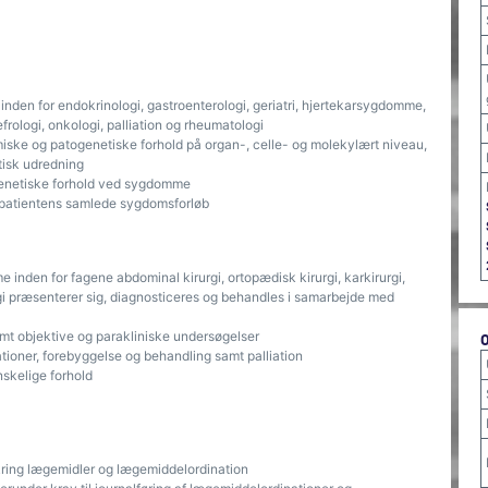
nden for endokrinologi, gastroenterologi, geriatri, hjertekarsygdomme,
ologi, onkologi, palliation og rheumatologi
ske og patogenetiske forhold på organ-, celle- og molekylært niveau,
tisk udredning
genetiske forhold ved sygdomme
 i patientens samlede sygdomsforløb
inden for fagene abdominal kirurgi, ortopædisk kirurgi, karkirurgi,
ogi præsenterer sig, diagnosticeres og behandles i samarbejde med
amt objektive og parakliniske undersøgelser
tioner, forebyggelse og behandling samt palliation
nskelige forhold
kring lægemidler og lægemiddelordination