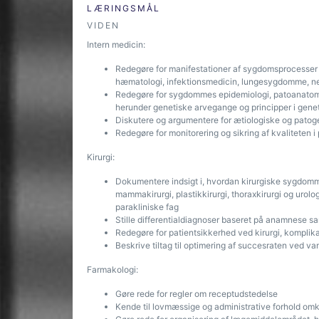
LÆRINGSMÅL
VIDEN
Intern medicin:
Redegøre for manifestationer af sygdomsprocesser i
hæmatologi, infektionsmedicin, lungesygdomme, nefr
Redegøre for sygdommes epidemiologi, patoanatomi
herunder genetiske arvegange og principper i gene
Diskutere og argumentere for ætiologiske og pato
Redegøre for monitorering og sikring af kvaliteten
Kirurgi:
Dokumentere indsigt i, hvordan kirurgiske sygdomme 
mammakirurgi, plastikkirurgi, thoraxkirurgi og urol
parakliniske fag
Stille differentialdiagnoser baseret på anamnese s
Redegøre for patientsikkerhed ved kirurgi, komplika
Beskrive tiltag til optimering af succesraten ved va
Farmakologi:
Gøre rede for regler om receptudstedelse
Kende til lovmæssige og administrative forhold om