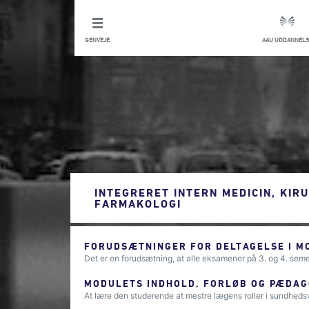
GENVEJE
AAU UDDANNELS
INTEGRERET INTERN MEDICIN, KIRU
FARMAKOLOGI
FORUDSÆTNINGER FOR DELTAGELSE I M
Det er en forudsætning, at alle eksamener på 3. og 4. seme
MODULETS INDHOLD, FORLØB OG PÆDAG
At lære den studerende at mestre lægens roller i sundhe