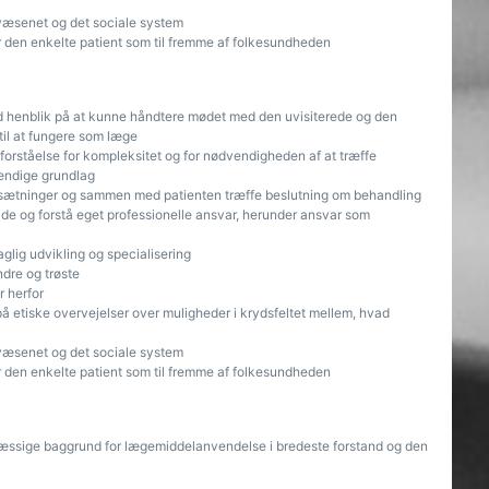
æsenet og det sociale system
 den enkelte patient som til fremme af folkesundheden
ed henblik på at kunne håndtere mødet med den uvisiterede og den
til at fungere som læge
 forståelse for kompleksitet og for nødvendigheden af at træffe
tændige grundlag
rudsætninger og sammen med patienten træffe beslutning om behandling
jde og forstå eget professionelle ansvar, herunder ansvar som
glig udvikling og specialisering
ndre og trøste
 herfor
 på etiske overvejelser over muligheder i krydsfeltet mellem, hvad
æsenet og det sociale system
 den enkelte patient som til fremme af folkesundheden
mæssige baggrund for lægemiddelanvendelse i bredeste forstand og den