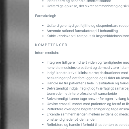
Identificere og behandle smertetilstande
Udfærdige epikrise, der sikrer sammenhæng og sikk
Farmakologi:
Udfærdige entydige, fejlfrie og ekspederbare recep
Anvende rationel farmakoterapi i behandling
Koble kendskab til terapeutisk lægemiddelmonitore
KOMPETENCER
Intern medicin:
Integrere tidligere indlært viden og færdigheder m
henviste medicinske patient og dermed være i stand
Indgå konstruktivt i kliniske arbejdssituationer med
beslutninger på det foreliggende og til tider ufulds
Handle ud fra patientens hele livssituation og fo
Selvstændigt indgå i fagligt og tværfagligt samarbe
teamleder i et interprofessionelt samarbejde
Selvstændigt kunne tage ansvar for egen livslang fa
Udvise empati i mødet med patienten og forstå at li
Reflektere over egne begrænsninger og tage ansvar
Erkende sammenhængen mellem evidens og medicins
omstændigheder på den anden
Reflektere og handle i forhold til patienten baseret