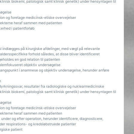
 klinisk biokemi, patologisk samt klinisk genetik) under hensyntagen til
søgelse
ion og foretage medicinsk-etiske overvejelser
effekterne heraf sammen med patienten
erhed i patientforløb
l indlægges på kirurgiske afdelinger, med vægt på relevante
dersspecifikke forhold således, at disse bliver identificeret
holdes en god relation til patienten
blemfokuseret objektiv undersøgelse
gangspunkt i anamnese og objektiv undersøgelse, herunder anføre
m
dyrkningssvar, resultater fra radiologiske og nuklearmedicinske
 klinisk biokemi, patologisk samt klinisk genetik) under hensyntagen til
søgelse
ion og foretage medicinsk-etiske overvejelser
effekterne heraf sammen med patienten
 under og efter operation, herunder identificere, diagnosticere,
der respirations- og kredsløbstruede patienter
giske patient