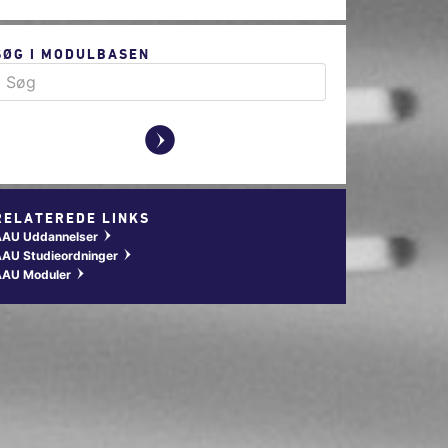
SØG I MODULBASEN
y
RELATEREDE LINKS
AAU Uddannelser
w
AU Studieordninger
w
AAU Moduler
w