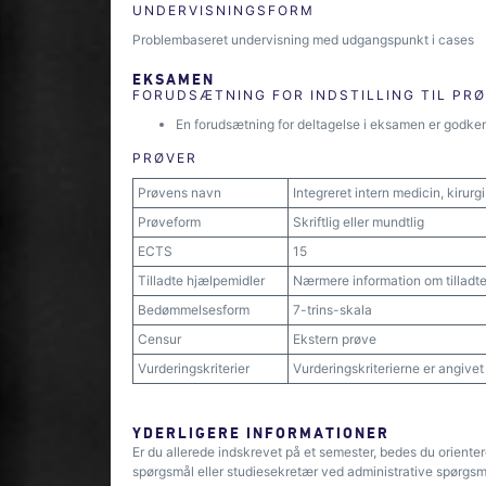
UNDERVISNINGSFORM
Problembaseret undervisning med udgangspunkt i cases
EKSAMEN
FORUDSÆTNING FOR INDSTILLING TIL PR
En forudsætning for deltagelse i eksamen er godken
PRØVER
Prøvens navn
Integreret intern medicin, kirurg
Prøveform
Skriftlig eller mundtlig
ECTS
15
Tilladte hjælpemidler
Nærmere information om tilladte
Bedømmelsesform
7-trins-skala
Censur
Ekstern prøve
Vurderingskriterier
Vurderingskriterierne er angive
YDERLIGERE INFORMATIONER
Er du allerede indskrevet på et semester, bedes du oriente
spørgsmål eller studiesekretær ved administrative spørgsm