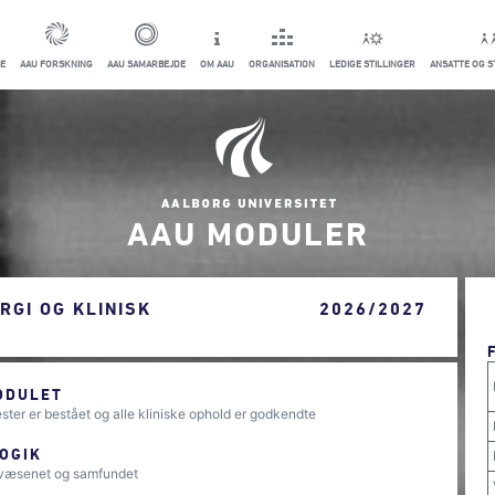
E
AAU FORSKNING
AAU SAMARBEJDE
OM AAU
ORGANISATION
LEDIGE STILLINGER
ANSATTE OG 
AAU MODULER
RGI OG KLINISK
2026/2027
ODULET
ster er bestået og alle kliniske ophold er godkendte
OGIK
dsvæsenet og samfundet