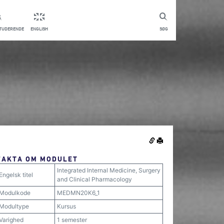
STUDERENDE
ENGLISH
SØG
FAKTA OM MODULET
Integrated Internal Medicine, Surgery
Engelsk titel
and Clinical Pharmacology
Modulkode
MEDMN20K6_1
Modultype
Kursus
Varighed
1 semester