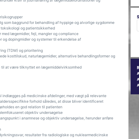
runder krav til journalføring af lægemiddelordinationer og
 risikogrupper
lg som baggrund for behandling af hyppige og alvorlige sygdomme
, toksikologi og patientsikkerhed
er med lægemidler, fejl, mangler og compliance
er og dopingmidler og systemer til erkendelse af
ing (TDM) og prioritering
tede kosttilskud, naturlægemidler, alternative behandlingsformer og
se til at være tilknyttet en lægemiddelvirksomhed
A
al indlægges på medicinske afdelinger, med vægt på relevante
dersspecifikke forhold således, at disse bliver identificeret
holdes en god relation til patienten
blemfokuseret objektiv undersøgelse
gangspunkt i anamnese og objektiv undersøgelse, herunder anføre
m
dyrkningssvar, resultater fra radiologiske og nuklearmedicinske