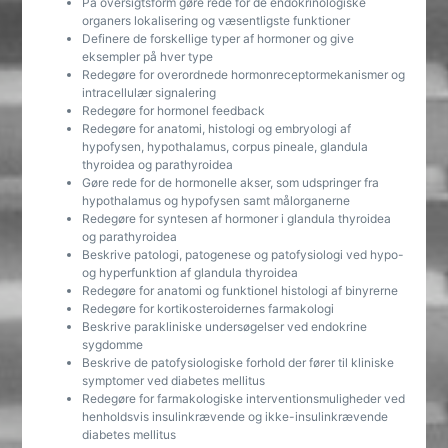
På oversigtsform gøre rede for de endokrinologiske
organers lokalisering og væsentligste funktioner
Definere de forskellige typer af hormoner og give
eksempler på hver type
Redegøre for overordnede hormonreceptormekanismer og
intracellulær signalering
Redegøre for hormonel feedback
Redegøre for anatomi, histologi og embryologi af
hypofysen, hypothalamus, corpus pineale, glandula
thyroidea og parathyroidea
Gøre rede for de hormonelle akser, som udspringer fra
hypothalamus og hypofysen samt målorganerne
Redegøre for syntesen af hormoner i glandula thyroidea
og parathyroidea
Beskrive patologi, patogenese og patofysiologi ved hypo-
og hyperfunktion af glandula thyroidea
Redegøre for anatomi og funktionel histologi af binyrerne
Redegøre for kortikosteroidernes farmakologi
Beskrive parakliniske undersøgelser ved endokrine
sygdomme
Beskrive de patofysiologiske forhold der fører til kliniske
symptomer ved diabetes mellitus
Redegøre for farmakologiske interventionsmuligheder ved
henholdsvis insulinkrævende og ikke-insulinkrævende
diabetes mellitus