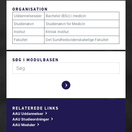
ORGANISATION
Uddannelsesejer
Bachelor (BSc) i medicin
Studienævn
Studienævn for Medicin
Institut
Klinisk Institut
Fakultet
Det Sundhedsvidenskabelige Fakultet
SØG I MODULBASEN
y
RELATEREDE LINKS
AAU Uddannelser
w
AAU Studieordninger
w
AAU Moduler
w