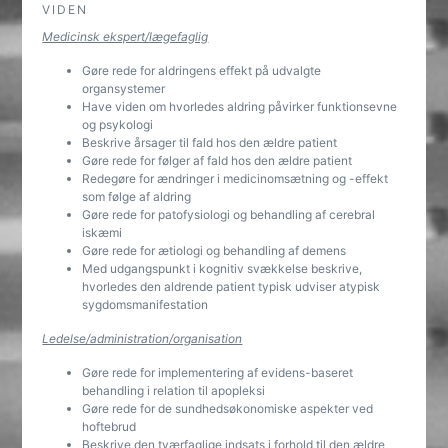
VIDEN
Medicinsk ekspert/lægefaglig
Gøre rede for aldringens effekt på udvalgte
organsystemer
Have viden om hvorledes aldring påvirker funktionsevne
og psykologi
Beskrive årsager til fald hos den ældre patient
Gøre rede for følger af fald hos den ældre patient
Redegøre for ændringer i medicinomsætning og -effekt
som følge af aldring
Gøre rede for patofysiologi og behandling af cerebral
iskæmi
Gøre rede for ætiologi og behandling af demens
Med udgangspunkt i kognitiv svækkelse beskrive,
hvorledes den aldrende patient typisk udviser atypisk
sygdomsmanifestation
Ledelse/administration/organisation
Gøre rede for implementering af evidens-baseret
behandling i relation til apopleksi
Gøre rede for de sundhedsøkonomiske aspekter ved
hoftebrud
Beskrive den tværfaglige indsats i forhold til den ældre