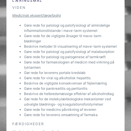
LÆRINGSMÅL
VIDEN
Medicinsk ekspert/lægefaglig
Gøre rede for patologi og patofysiologi af almindelige
inflammationstilstande i mave-tarm systemet
Gøre rede for de vigtigste årsager til mave-tarm
blødninger
Beskrive metoder til visualisering af mave-tarm systemet
Gøre rede for patologi og patofysiologi af malabsorption
Gøre rede for patologi og patogenese af tarmkræft
Gøre rede for farmakologien af medicin med virkning på
tyktarmen
Gør rede for leverens portale kredsløb
Gøre rede for viral og alkoholisk hepatitis
Beskrive de vigtigste konsekvenser af fejlernæring
Gøre rede for pankreatitis og peritonitis
Beskrive de helbredsmæssige effekter af alkoholindtag
Gør rede for de molekylærbiologiske mekanismer ved
udvalgte blødnings- og koagulationsforstyrrelser
Gøre rede for medicins påvirkning af leveren
Gøre rede for leverens omsætning af farmaka
FÆRDIGHEDER