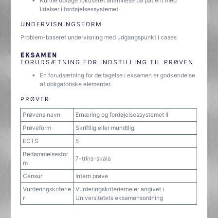
Kunne optage fokuseret anamnese på patient med
lidelser i fordøjelsessystemet
UNDERVISNINGSFORM
Problem-baseret undervisning med udgangspunkt i cases
EKSAMEN
FORUDSÆTNING FOR INDSTILLING TIL PRØVEN
En forudsætning for deltagelse i eksamen er godkendelse
af obligatoriske elementer.
PRØVER
Prøvens navn
Ernæring og fordøjelsessystemet II
Prøveform
Skriftlig eller mundtlig
ECTS
5
Bedømmelsesfor
7-trins-skala
m
Censur
Intern prøve
Vurderingskriterie
Vurderingskriterierne er angivet i
r
Universitetets eksamensordning