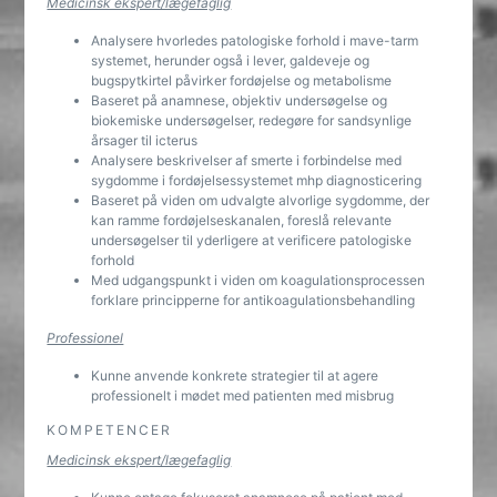
Medicinsk ekspert/lægefaglig
Analysere hvorledes patologiske forhold i mave-tarm
systemet, herunder også i lever, galdeveje og
bugspytkirtel påvirker fordøjelse og metabolisme
Baseret på anamnese, objektiv undersøgelse og
biokemiske undersøgelser, redegøre for sandsynlige
årsager til icterus
Analysere beskrivelser af smerte i forbindelse med
sygdomme i fordøjelsessystemet mhp diagnosticering
Baseret på viden om udvalgte alvorlige sygdomme, der
kan ramme fordøjelseskanalen, foreslå relevante
undersøgelser til yderligere at verificere patologiske
forhold
Med udgangspunkt i viden om koagulationsprocessen
forklare principperne for antikoagulationsbehandling
Professionel
Kunne anvende konkrete strategier til at agere
professionelt i mødet med patienten med misbrug
KOMPETENCER
Medicinsk ekspert/lægefaglig