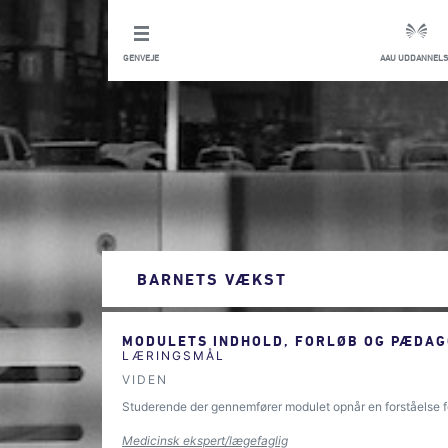
GENVEJE
AAU UDDANNELS
BARNETS VÆKST
MODULETS INDHOLD, FORLØB OG PÆDAG
LÆRINGSMÅL
VIDEN
Studerende der gennemfører modulet opnår en forståelse fo
Medicinsk ekspert/lægefaglig