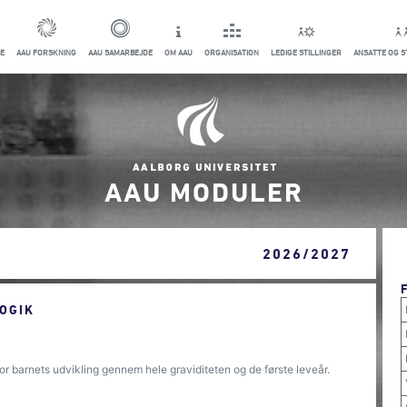
E
AAU FORSKNING
AAU SAMARBEJDE
OM AAU
ORGANISATION
LEDIGE STILLINGER
ANSATTE OG 
AAU MODULER
2026/2027
OGIK
r barnets udvikling gennem hele graviditeten og de første leveår.