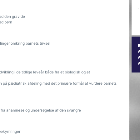
ed den gravide
ed børn
linger omkring barnets trivsel
A
ikling i de tidlige leveår både fra et biologisk og et
n på pædiatrisk afdeling med det primære formål at vurdere barnets
ud fra anamnese og undersøgelse af den svangre
bekymringer