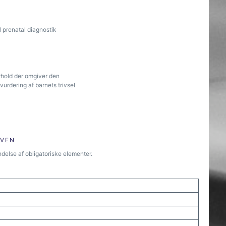
l prenatal diagnostik
orhold der omgiver den
vurdering af barnets trivsel
ØVEN
delse af obligatoriske elementer.