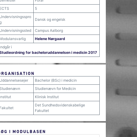
Semester
Forår
ECTS
5
Undervisningsspro
Dansk og engelsk
g
Undervisningssted
Campus Aalborg
Modulansvarlig
Helene Nørgaard
Indgår i
Studieordning for bacheloruddannelsen i medicin 2017
ORGANISATION
Uddannelsesejer
Bachelor (BSc) i medicin
Studienævn
Studienævn for Medicin
Institut
Klinisk Institut
Det Sundhedsvidenskabelige
Fakultet
Fakultet
SØG I MODULBASEN