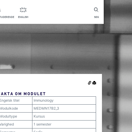
STUDERENDE
ENGLISH
SØG
FAKTA OM MODULET
Engelsk titel
Immunology
Modulkode
MEDMN17B2_3
Modultype
Kursus
Varighed
1 semester