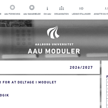
E
AAU FORSKNING
AAU SAMARBEJDE
OM AAU
ORGANISATION
LEDIGE STILLINGER
ANSATTE OG 
AAU MODULER
2026/2027
 FOR AT DELTAGE I MODULET
OGIK