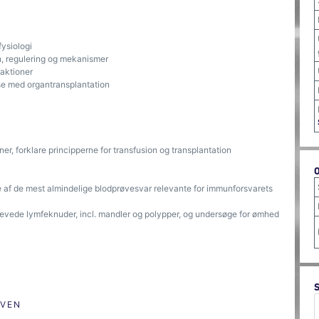
ysiologi
n, regulering og mekanismer
eaktioner
se med organtransplantation
, forklare principperne for transfusion og transplantation
 af de mest almindelige blodprøvesvar relevante for immunforsvarets
vede lymfeknuder, incl. mandler og polypper, og undersøge for ømhed
ØVEN