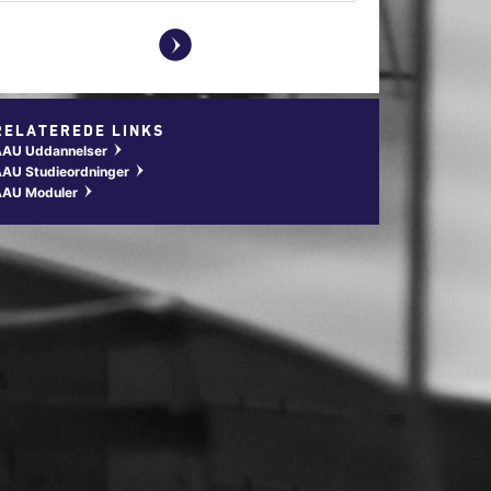
y
RELATEREDE LINKS
AAU Uddannelser
w
AU Studieordninger
w
AAU Moduler
w