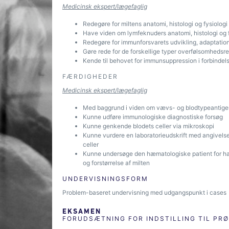
Medicinsk ekspert/lægefaglig
Redegøre for miltens anatomi, histologi og fysiologi
Have viden om lymfeknuders anatomi, histologi og f
Redegøre for immunforsvarets udvikling, adaptatio
Gøre rede for de forskellige typer overfølsomhedsr
Kende til behovet for immunsuppression i forbindel
FÆRDIGHEDER
Medicinsk ekspert/lægefaglig
Med baggrund i viden om vævs- og blodtypeantigener
Kunne udføre immunologiske diagnostiske forsøg
Kunne genkende blodets celler via mikroskopi
Kunne vurdere en laboratorieudskrift med angivelse
celler
Kunne undersøge den hæmatologiske patient for hæ
og forstørrelse af milten
UNDERVISNINGSFORM
Problem-baseret undervisning med udgangspunkt i cases
EKSAMEN
FORUDSÆTNING FOR INDSTILLING TIL PR