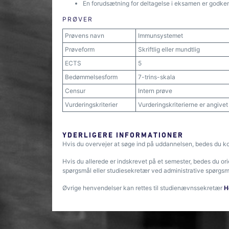
En forudsætning for deltagelse i eksamen er godken
PRØVER
Prøvens navn
Immunsystemet
Prøveform
Skriftlig eller mundtlig
ECTS
5
Bedømmelsesform
7-trins-skala
Censur
Intern prøve
Vurderingskriterier
Vurderingskriterierne er angive
YDERLIGERE INFORMATIONER
Hvis du overvejer at søge ind på uddannelsen, bedes du k
Hvis du allerede er indskrevet på et semester, bedes du or
spørgsmål eller studiesekretær ved administrative spørgsm
Øvrige henvendelser kan rettes til studienævnssekretær
H