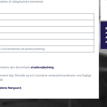
delse af obligatoriske elementer.
A
t i Universitetets eksamensordning
ontakte den decentrale
studievejledning
.
ientere dig i Moodle og evt. kontakte semesterkoordinator ved faglige
ål.
elene Nørgaard
.