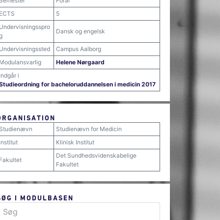
Semester
Forår
ECTS
5
Undervisningsspro
Dansk og engelsk
g
Undervisningssted
Campus Aalborg
Modulansvarlig
Helene Nørgaard
Indgår i
Studieordning for bacheloruddannelsen i medicin 2017
ORGANISATION
Studienævn
Studienævn for Medicin
Institut
Klinisk Institut
Det Sundhedsvidenskabelige
Fakultet
Fakultet
SØG I MODULBASEN