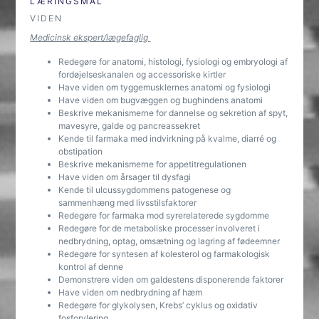
LÆRINGSMÅL
VIDEN
Medicinsk ekspert/lægefaglig
Redegøre for anatomi, histologi, fysiologi og embryologi af
fordøjelseskanalen og accessoriske kirtler
Have viden om tyggemusklernes anatomi og fysiologi
Have viden om bugvæggen og bughindens anatomi
Beskrive mekanismerne for dannelse og sekretion af spyt,
mavesyre, galde og pancreassekret
Kende til farmaka med indvirkning på kvalme, diarré og
obstipation
Beskrive mekanismerne for appetitregulationen
Have viden om årsager til dysfagi
Kende til ulcussygdommens patogenese og
sammenhæng med livsstilsfaktorer
Redegøre for farmaka mod syrerelaterede sygdomme
Redegøre for de metaboliske processer involveret i
nedbrydning, optag, omsætning og lagring af fødeemner
Redegøre for syntesen af kolesterol og farmakologisk
kontrol af denne
Demonstrere viden om galdestens disponerende faktorer
Have viden om nedbrydning af hæm
Redegøre for glykolysen, Krebs’ cyklus og oxidativ
fosforylering