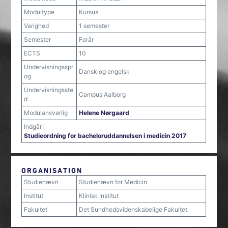
Modultype
Kursus
Varighed
1 semester
Semester
Forår
ECTS
10
Undervisningsspr
Dansk og engelsk
og
Undervisningsste
Campus Aalborg
d
Modulansvarlig
Helene Nørgaard
Indgår i
Studieordning for bacheloruddannelsen i medicin 2017
ORGANISATION
Studienævn
Studienævn for Medicin
Institut
Klinisk Institut
Fakultet
Det Sundhedsvidenskabelige Fakultet