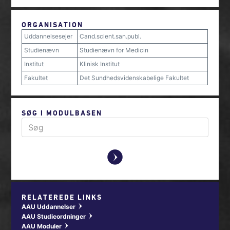
ORGANISATION
Uddannelsesejer
Cand.scient.san.publ.
Studienævn
Studienævn for Medicin
Institut
Klinisk Institut
Fakultet
Det Sundhedsvidenskabelige Fakultet
SØG I MODULBASEN
y
RELATEREDE LINKS
AAU Uddannelser
w
AAU Studieordninger
w
AAU Moduler
w