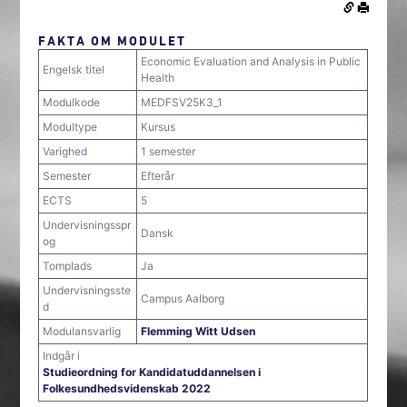
FAKTA OM MODULET
Economic Evaluation and Analysis in Public
Engelsk titel
Health
Modulkode
MEDFSV25K3_1
Modultype
Kursus
Varighed
1 semester
Semester
Efterår
ECTS
5
Undervisningsspr
Dansk
og
Tomplads
Ja
Undervisningsste
Campus Aalborg
d
Modulansvarlig
Flemming Witt Udsen
Indgår i
Studieordning for Kandidatuddannelsen i
Folkesundhedsvidenskab 2022