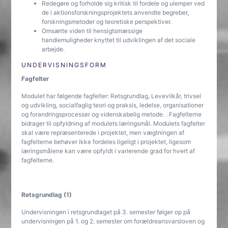
Redegøre og forholde sig kritisk til fordele og ulemper ved
de i aktionsforskningsprojektets anvendte begreber,
forskningsmetoder og teoretiske perspektiver.
Omsætte viden til hensigtsmæssige
handlemuligheder knyttet til udviklingen af det sociale
arbejde.
UNDERVISNINGSFORM
Fagfelter
Modulet har følgende fagfelter: Retsgrundlag, Levevilkår, trivsel
og udvikling, socialfaglig teori og praksis, ledelse, organisationer
og forandringsprocesser og videnskabelig metode. . Fagfelterne
bidrager til opfyldning af modulets læringsmål. Modulets fagfelter
skal være repræsenterede i projektet, men vægtningen af
fagfelterne behøver ikke fordeles ligeligt i projektet, ligesom
læringsmålene kan være opfyldt i varierende grad for hvert af
fagfelterne.
Retsgrundlag (1)
Undervisningen i retsgrundlaget på 3. semester følger op på
undervisningen på 1. og 2. semester om forældreansvarsloven og