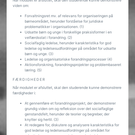
Når modulet er afsluttet, skal den studerende kunne demonstrere
viden om:
Forvaltningsret mv. af relevans for organiseringen på
børneområdet, herunder forståelse for juridiske
problematikker i organisationen. (1)
Udsatte børn og unge i forskellige praksisformer i en
velfærdsstat i forandring. (2)
Socialfaglig ledelse, herunder karakteristika for god
ledelse og ledelsesudfordringer på området for udsatte
børn og unge. (3)
Ledelse og organisatoriske forandringsprocesser (4)
Aktionsforskning, forandringsprojekter og problembaseret
læring. (5)
FÆRDIGHEDER
Når modulet er afsluttet, skal den studerende kunne demonstrere
færdigheder i:
At gennemføre et forandringsprojekt, der demonstrerer
grundig viden om og refleksion over det socialfaglige
genstandsfelt, herunder de teorier og begreber, der
knytter sig hertil. (3)
At redegøre for, diskutere og analysere karakteristika for
god ledelse og ledelsesudfordringer på området for