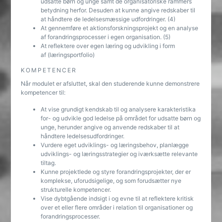
udsatte børn og unge samt de organisatoriske rammers
betydning herfor. Desuden at kunne angive redskaber til
at håndtere de ledelsesmæssige udfordringer. (4)
At gennemføre et aktionsforskningsprojekt og en analyse
af forandringsprocesser i egen organisation. (5)
At reflektere over egen læring og udvikling i form
af (læringsportfolio)
KOMPETENCER
Når modulet er afsluttet, skal den studerende kunne demonstrere
kompetencer til:
At vise grundigt kendskab til og analysere karakteristika
for- og udvikle god ledelse på området for udsatte børn og
unge, herunder angive og anvende redskaber til at
håndtere ledelsesudfordringer.
Vurdere eget udviklings- og læringsbehov, planlægge
udviklings- og læringsstrategier og iværksætte relevante
tiltag.
Kunne projektlede og styre forandringsprojekter, der er
komplekse, uforudsigelige, og som forudsætter nye
strukturelle kompetencer.
Vise dybtgående indsigt i og evne til at reflektere kritisk
over et eller flere områder i relation til organisationer og
forandringsprocesser.