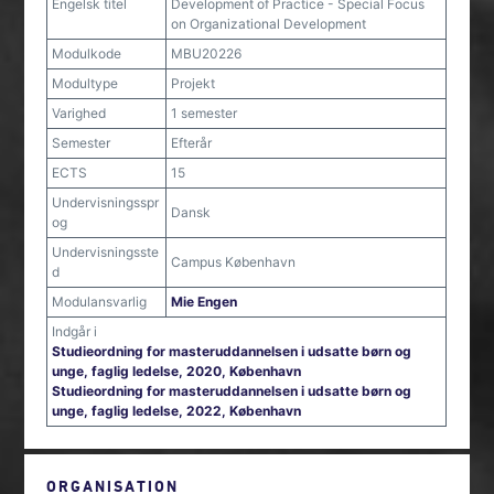
Engelsk titel
Development of Practice - Special Focus
on Organizational Development
Modulkode
MBU20226
Modultype
Projekt
Varighed
1 semester
Semester
Efterår
ECTS
15
Undervisningsspr
Dansk
og
Undervisningsste
Campus København
d
Modulansvarlig
Mie Engen
Indgår i
Studieordning for masteruddannelsen i udsatte børn og
unge, faglig ledelse, 2020, København
Studieordning for masteruddannelsen i udsatte børn og
unge, faglig ledelse, 2022, København
ORGANISATION