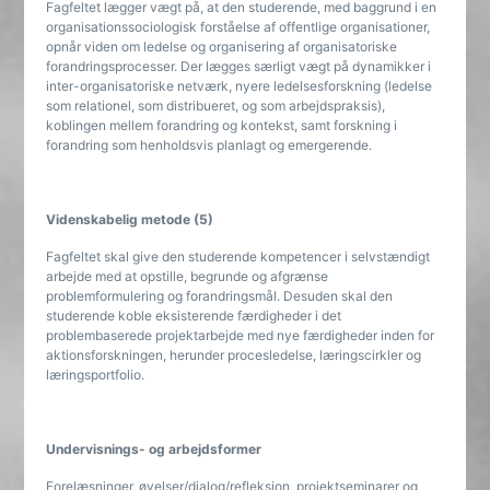
Fagfeltet lægger vægt på, at den studerende, med baggrund i en
organisationssociologisk forståelse af offentlige organisationer,
opnår viden om ledelse og organisering af organisatoriske
forandringsprocesser. Der lægges særligt vægt på dynamikker i
inter-organisatoriske netværk, nyere ledelsesforskning (ledelse
som relationel, som distribueret, og som arbejdspraksis),
koblingen mellem forandring og kontekst, samt forskning i
forandring som henholdsvis planlagt og emergerende.
Videnskabelig metode (5)
Fagfeltet skal give den studerende kompetencer i selvstændigt
arbejde med at opstille, begrunde og afgrænse
problemformulering og forandringsmål. Desuden skal den
studerende koble eksisterende færdigheder i det
problembaserede projektarbejde med nye færdigheder inden for
aktionsforskningen, herunder procesledelse, læringscirkler og
læringsportfolio.
Undervisnings- og arbejdsformer
Forelæsninger, øvelser/dialog/refleksion, projektseminarer og