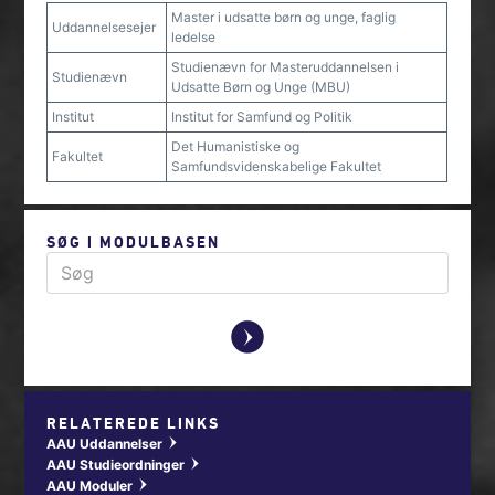
Master i udsatte børn og unge, faglig
Uddannelsesejer
ledelse
Studienævn for Masteruddannelsen i
Studienævn
Udsatte Børn og Unge (MBU)
Institut
Institut for Samfund og Politik
Det Humanistiske og
Fakultet
Samfundsvidenskabelige Fakultet
SØG I MODULBASEN
y
RELATEREDE LINKS
AAU Uddannelser
w
AAU Studieordninger
w
AAU Moduler
w