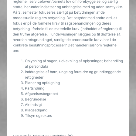
reglerne i serviceloven/barnets lov om forebyggelse, og særlig
støtte, herunder indsatser og anbringelse med og uden samtykke.
På 3. semester fokuseres særligt på betydningen af de
processuelle reglers betydning. Det betyder med andre ord, at
fokus er på de formelle krav til sagsbehandlingen og deres
betydning i forhold til de materielle krav (indholdet af reglerne) til
den trufne afgørelse. I undervisningen lægges op til drøftelse af,
hvordan retsgrundlaget, særligt de processuelle krav, har i de
konkrete beslutningsprocesser? Det handler især om reglerne
om:
Oplysning af sagen, udveksling af oplysninger, behandling
af persondata
Inddragelse af børn, unge og forældre og grundlæggende
rettigheder
Planer og opfølgning
Partshøring
Afgørelsesbegrebet
Begrundelse
Aktindsigt
Klageadgang
Tilsyn og rekurs