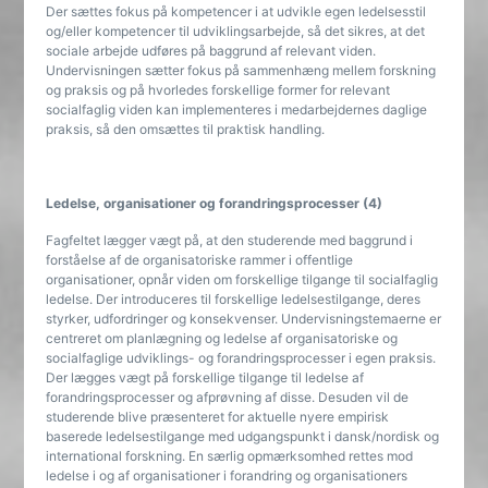
Der sættes fokus på kompetencer i at udvikle egen ledelsesstil
og/eller kompetencer til udviklingsarbejde, så det sikres, at det
sociale arbejde udføres på baggrund af relevant viden.
Undervisningen sætter fokus på sammenhæng mellem forskning
og praksis og på hvorledes forskellige former for relevant
socialfaglig viden kan implementeres i medarbejdernes daglige
praksis, så den omsættes til praktisk handling.
Ledelse, organisationer og forandringsprocesser (4)
Fagfeltet lægger vægt på, at den studerende med baggrund i
forståelse af de organisatoriske rammer i offentlige
organisationer, opnår viden om forskellige tilgange til socialfaglig
ledelse. Der introduceres til forskellige ledelsestilgange, deres
styrker, udfordringer og konsekvenser. Undervisningstemaerne er
centreret om planlægning og ledelse af organisatoriske og
socialfaglige udviklings- og forandringsprocesser i egen praksis.
Der lægges vægt på forskellige tilgange til ledelse af
forandringsprocesser og afprøvning af disse. Desuden vil de
studerende blive præsenteret for aktuelle nyere empirisk
baserede ledelsestilgange med udgangspunkt i dansk/nordisk og
international forskning. En særlig opmærksomhed rettes mod
ledelse i og af organisationer i forandring og organisationers