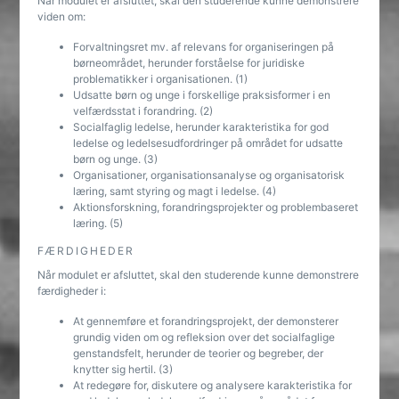
Når modulet er afsluttet, skal den studerende kunne demonstrere
viden om:
Forvaltningsret mv. af relevans for organiseringen på
børneområdet, herunder forståelse for juridiske
problematikker i organisationen. (1)
Udsatte børn og unge i forskellige praksisformer i en
velfærdsstat i forandring. (2)
Socialfaglig ledelse, herunder karakteristika for god
ledelse og ledelsesudfordringer på området for udsatte
børn og unge. (3)
Organisationer, organisationsanalyse og organisatorisk
læring, samt styring og magt i ledelse. (4)
Aktionsforskning, forandringsprojekter og problembaseret
læring. (5)
FÆRDIGHEDER
Når modulet er afsluttet, skal den studerende kunne demonstrere
færdigheder i:
At gennemføre et forandringsprojekt, der demonsterer
grundig viden om og refleksion over det socialfaglige
genstandsfelt, herunder de teorier og begreber, der
knytter sig hertil. (3)
At redegøre for, diskutere og analysere karakteristika for