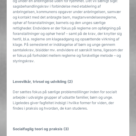
og under en anbringelse uden for hjemmet. Det vil særligt sige:
sagsbehandlingskrav i forbindelse med etablering af
anbringelsen, kommunens opgaver under anbringelsen, samvær
og kontakt med det anbragte barn, magtanvendelsesreglerne,
ophør af foranstaltninger, barnets og den unges særlige
rettigheder. Endvidere er der fokus på reglerne om opfølgning på
foranstaltninger og ophør heraf – samt på de krav, der knytter sig
hertil, bl.a. reglerne om klageadgang og opsættende virkning af
klage. På semesteret er inddragelse af børn og unge gennem
samtalekrav, bisidder mv. endvidere et særskilt tema, ligesom der
er fokus på forholdet mellem reglerne og forskellige metode – og
styringskrav.
Levevilkår, trivsel og udvikling (2)
Der sættes fokus på særlige problemstillinger inden for socialt
arbejde i udvalgte grupper af udsatte familier, børn og unge.
Ligeledes giver fagfeltet indsigt i hvilke former for viden, der
findes i praksis og hvordan, de kan studeres.
Socialfaglig teori og praksis (3)