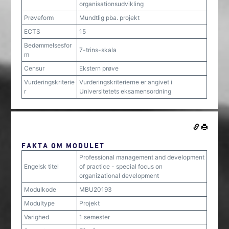
organisationsudvikling
Prøveform
Mundtlig pba. projekt
ECTS
15
Bedømmelsesfor
7-trins-skala
m
Censur
Ekstern prøve
Vurderingskriterie
Vurderingskriterierne er angivet i
r
Universitetets eksamensordning
FAKTA OM MODULET
Professional management and development
Engelsk titel
of practice - special focus on
organizational development
Modulkode
MBU20193
Modultype
Projekt
Varighed
1 semester