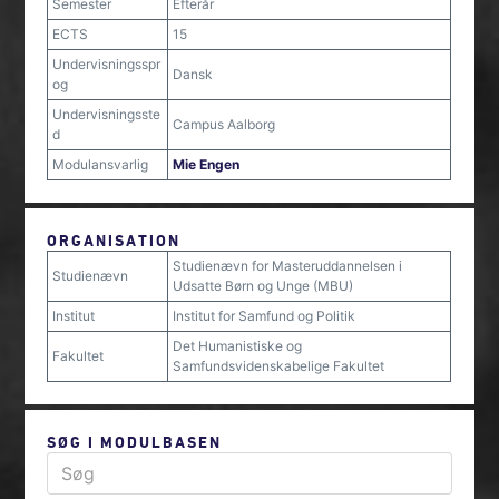
Semester
Efterår
ECTS
15
Undervisningsspr
Dansk
og
Undervisningsste
Campus Aalborg
d
Modulansvarlig
Mie Engen
ORGANISATION
Studienævn for Masteruddannelsen i
Studienævn
Udsatte Børn og Unge (MBU)
Institut
Institut for Samfund og Politik
Det Humanistiske og
Fakultet
Samfundsvidenskabelige Fakultet
SØG I MODULBASEN