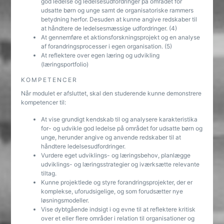
god ledelse og ledelsesudfordringer på området for
udsatte børn og unge samt de organisatoriske rammers
betydning herfor. Desuden at kunne angive redskaber til
at håndtere de ledelsesmæssige udfordringer. (4)
At gennemføre et aktionsforskningsprojekt og en analyse
af forandringsprocesser i egen organisation. (5)
At reflektere over egen læring og udvikling
(læringsportfolio)
KOMPETENCER
Når modulet er afsluttet, skal den studerende kunne demonstrere
kompetencer til:
At vise grundigt kendskab til og analysere karakteristika
for- og udvikle god ledelse på området for udsatte børn og
unge, herunder angive og anvende redskaber til at
håndtere ledelsesudfordringer.
Vurdere eget udviklings- og læringsbehov, planlægge
udviklings- og læringsstrategier og iværksætte relevante
tiltag.
Kunne projektlede og styre forandringsprojekter, der er
komplekse, uforudsigelige, og som forudsætter nye
løsningsmodeller.
Vise dybtgående indsigt i og evne til at reflektere kritisk
over et eller flere områder i relation til organisationer og