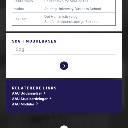
Studienævn
Studienævn for MBA og HD
Institut
Aalborg University Business School
Det Humanistiske og
Fakultet
Samfundsvidenskabelige Fakultet
SØG I MODULBASEN
y
RELATEREDE LINKS
AAU Uddannelser
w
AAU Studieordninger
w
AAU Moduler
w