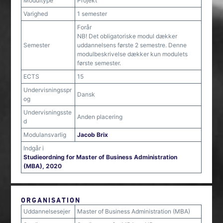
Modultype
Projekt
Varighed
1 semester
Forår
NB! Det obligatoriske modul dækker
Semester
uddannelsens første 2 semestre. Denne
modulbeskrivelse dækker kun modulets
første semester.
ECTS
15
Undervisningsspr
Dansk
og
Undervisningsste
Anden placering
d
Modulansvarlig
Jacob Brix
Indgår i
Studieordning for Master of Business Administration
(MBA), 2020
ORGANISATION
Uddannelsesejer
Master of Business Administration (MBA)