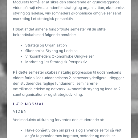
Modulets formål er at sikre den studerende en grundlæggende
viden på højt niveau indenfor strategi og organisation, økonomisk
styring og ledelse, virksomheders økonomiske omgivelser samt
marketing i et strategisk perspektiv.
I løbet af det almene forløb første semester vil du stifte
bekendtskab med følgende områder:
Strategi og Organisation
Økonomisk Styring og Ledelse
Virksomheders Økonomiske Omgivelser
Marketing i et Strategisk Perspektiv
På dette semester skabes naturlig progression til uddannelsens
videre forløb, idet uddannelsens 2. semester yderligere udbygger
den studerendes faglige fundament i seminarerne
værdikædeledelse og netværk, økonomisk styring og ledelse 2
samt organisations- og strategiudvikling.
LÆRINGSMÅL
VIDEN
Ved modulets afslutning forventes den studerende at:
Have opnået viden om praksis og anvendelse for så vidt
angår fagområdernes begreber, metoder og modeller,