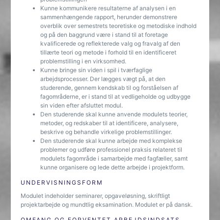
Kunne kommunikere resultaterne af analysen i en
sammenhængende rapport, herunder demonstrere
overblik over semestrets teoretiske og metodiske indhold
og på den baggrund være i stand til at foretage
kvalificerede og reflekterede valg og fravalg af den
tillærte teori og metode i forhold til en identificeret
problemstilling i en virksomhed.
Kunne bringe sin viden i spil i tværfaglige
arbejdsprocesser. Der lægges vægt på, at den
studerende, gennem kendskab til og forståelsen af
fagområderne, er i stand til at vedligeholde og udbygge
sin viden efter afsluttet modul.
Den studerende skal kunne anvende modulets teorier,
metoder, og redskaber til at identificere, analysere,
beskrive og behandle virkelige problemstillinger.
Den studerende skal kunne arbejde med komplekse
problemer og udføre professionel praksis relateret til
modulets fagområde i samarbejde med fagfæller, samt
kunne organisere og lede dette arbejde i projektform.
UNDERVISNINGSFORM
Modulet indeholder seminarer, opgaveløsning, skriftligt
projektarbejde og mundtlig eksamination. Modulet er på dansk.
OMFANG OG FORVENTET ARBEJDSINDSATS