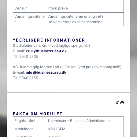
Censur
Intern prøve
Vurderingskriterie
Vurderingskriterierne er angivet i
r
Universitetets eksamensordning
YDERLIGERE INFORMATIONER
Studieleder Lars Krull (ved faglige spørgsmål)
E-mail:
krull@business.aau.dk
Tlf: 9940 2705
AC-fuldmægtig Morten Lykke Olesen (ved praktiske spørgsmål)
E-mail:
mlo
@business.aau.dk
Tlf: 9940 8255
FAKTA OM MODULET
Engelsk titel
1. semester - Business Administration
Modulkode
MBA1SEM