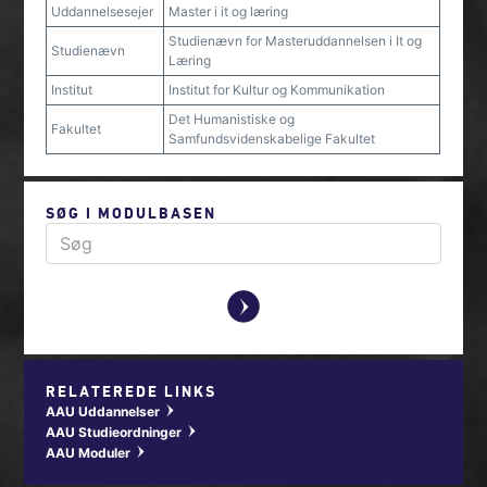
Uddannelsesejer
Master i it og læring
Studienævn for Masteruddannelsen i It og
Studienævn
Læring
Institut
Institut for Kultur og Kommunikation
Det Humanistiske og
Fakultet
Samfundsvidenskabelige Fakultet
SØG I MODULBASEN
y
RELATEREDE LINKS
AAU Uddannelser
w
AAU Studieordninger
w
AAU Moduler
w