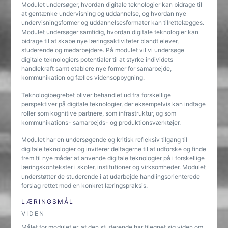
Modulet undersøger, hvordan digitale teknologier kan bidrage til
at gentænke undervisning og uddannelse, og hvordan nye
undervisningsformer og uddannelsesformater kan tilrettelægges.
Modulet undersøger samtidig, hvordan digitale teknologier kan
bidrage til at skabe nye læringsaktiviteter blandt elever,
studerende og medarbejdere. På modulet vil vi undersøge
digitale teknologiers potentialer til at styrke individets
handlekraft samt etablere nye former for samarbejde,
kommunikation og fælles vidensopbygning.
Teknologibegrebet bliver behandlet ud fra forskellige
perspektiver på digitale teknologier, der eksempelvis kan indtage
roller som kognitive partnere, som infrastruktur, og som
kommunikations- samarbejds- og produktionsværktøjer.
Modulet har en undersøgende og kritisk refleksiv tilgang til
digitale teknologier og inviterer deltagerne til at udforske og finde
frem til nye måder at anvende digitale teknologier på i forskellige
læringskontekster i skoler, institutioner og virksomheder. Modulet
understøtter de studerende i at udarbejde handlingsorienterede
forslag rettet mod en konkret læringspraksis.
LÆRINGSMÅL
VIDEN
Målet for modulet er, at den studerende har tilegnet sig viden om