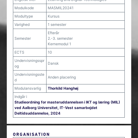
Modulkode
MASMIL20241
Modultype
Kursus
Varighed
1 semester
Efterår
Semester
2.-3. semester
Kernemodul 1
ECTS
10
Undervisningsspr
Dansk
og
Undervisningsste
Anden placering
d
Modulansvarlig
Thorkild Hanghøj
Indgår i
Studieordning for masteruddannelsen i IKT og læring (MIL)
ved Aalborg Universitet, IT-Vest samarbejdet
Deltidsuddannelse, 2024
ORGANISATION