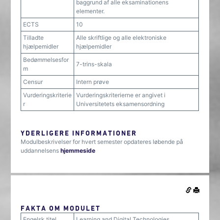
baggrund af alle eksaminationens
elementer.
ECTS
10
Tilladte
Alle skriftlige og alle elektroniske
hjælpemidler
hjælpemidler
Bedømmelsesfor
7-trins-skala
m
Censur
Intern prøve
Vurderingskriterie
Vurderingskriterierne er angivet i
r
Universitetets eksamensordning
YDERLIGERE INFORMATIONER
Modulbeskrivelser for hvert semester opdateres løbende på
uddannelsens
hjemmeside
FAKTA OM MODULET
Engelsk titel
Learning and Digital Technologies