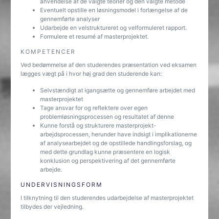
anvendelse af de valgte teorier og den valgte metode
Eventuelt opstille en løsningsmodel i forlængelse af de
gennemførte analyser
Udarbejde en velstruktureret og velformuleret rapport.
Formulere et resumé af masterprojektet.
KOMPETENCER
Ved bedømmelse af den studerendes præsentation ved eksamen
lægges vægt på i hvor høj grad den studerende kan:
Selvstændigt at igangsætte og gennemføre arbejdet med
masterprojektet
Tage ansvar for og reflektere over egen
problemløsningsprocessen og resultatet af denne
Kunne forstå og strukturere masterprojekt-
arbejdsprocessen, herunder have indsigt i implikationerne
af analysearbejdet og de opstillede handlingsforslag, og
med dette grundlag kunne præsentere en logisk
konklusion og perspektivering af det gennemførte
arbejde.
UNDERVISNINGSFORM
I tilknytning til den studerendes udarbejdelse af masterprojektet
tilbydes der vejledning.