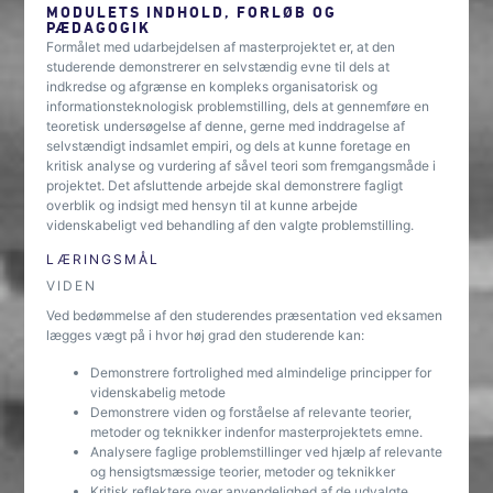
MODULETS INDHOLD, FORLØB OG
PÆDAGOGIK
Formålet med udarbejdelsen af masterprojektet er, at den
studerende demonstrerer en selvstændig evne til dels at
indkredse og afgrænse en kompleks organisatorisk og
informationsteknologisk problemstilling, dels at gennemføre en
teoretisk undersøgelse af denne, gerne med inddragelse af
selvstændigt indsamlet empiri, og dels at kunne foretage en
kritisk analyse og vurdering af såvel teori som fremgangsmåde i
projektet. Det afsluttende arbejde skal demonstrere fagligt
overblik og indsigt med hensyn til at kunne arbejde
videnskabeligt ved behandling af den valgte problemstilling.
LÆRINGSMÅL
VIDEN
Ved bedømmelse af den studerendes præsentation ved eksamen
lægges vægt på i hvor høj grad den studerende kan:
Demonstrere fortrolighed med almindelige principper for
videnskabelig metode
Demonstrere viden og forståelse af relevante teorier,
metoder og teknikker indenfor masterprojektets emne.
Analysere faglige problemstillinger ved hjælp af relevante
og hensigtsmæssige teorier, metoder og teknikker
Kritisk reflektere over anvendelighed af de udvalgte