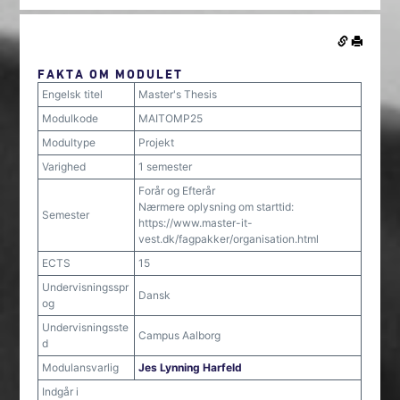
FAKTA OM MODULET
Engelsk titel
Master's Thesis
Modulkode
MAITOMP25
Modultype
Projekt
Varighed
1 semester
Forår og Efterår
Nærmere oplysning om starttid:
Semester
https://www.master-it-
vest.dk/fagpakker/organisation.html
ECTS
15
Undervisningsspr
Dansk
og
Undervisningsste
Campus Aalborg
d
Modulansvarlig
Jes Lynning Harfeld
Indgår i