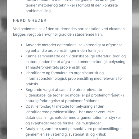
teorier, metoder og teknikker i forhold til den konkrete
problemstilling.
FÆRDIGHEDER
Ved bedømmelse af den studerendes præsentation ved eksamen
lægges vægt på i hvor høj grad den studerende kan:
Anvende metoder og teorier til selvstændigt at afgrænse
og behandle problemstillinger inden for linjen
Kunne sammenfatte den videnskabelige litteratur (teori og
metode) inden for et afgrænset emneområde (til belysning
af masterprojektets problemstilling)
Identificere og formulere en organisatorisk og
informationsteknologisk problemstilling med relevans for
praksis
Begrunde valget af samt diskutere relevante
videnskabelige teorier og modeller på problemområdet - i
naturlig forlængelse af problemdefinitionen
Opstille forslag til metode for belysning af den
identificerede problemstilling - herunder eventuelle
dataindsamlingsmetoder med argumentation for styrker
og svagheder ved de forskellige muligheder
Analysere, vurdere samt perspektivere problemstillingen
gennem en selvstændig, systematisk og kritisk