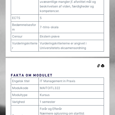
uvæsentlige mangler jf. afsnittet mål og
beskrivelsen af viden, færdigheder og
kompetencer.
ECTS
5
Bedømmelsesfor
7-trins-skala
m
Censur
Ekstern prøve
Vurderingskriterie
Vurderingskriterierne er angivet i
r
Universitetets eksamensordning
FAKTA OM MODULET
Engelsk titel
IT Management in Praxis
Modulkode
MAITOITL322
Modultype
Kursus
Varighed
1 semester
Forår og Efterår
Nærmere oplysning om starttid: