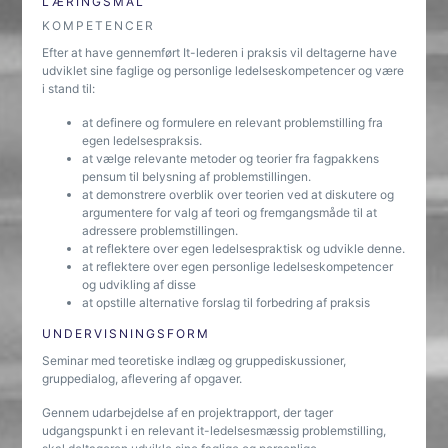
LÆRINGSMÅL
KOMPETENCER
Efter at have gennemført It-lederen i praksis vil deltagerne have
udviklet sine faglige og personlige ledelseskompetencer og være
i stand til:
at definere og formulere en relevant problemstilling fra
egen ledelsespraksis.
at vælge relevante metoder og teorier fra fagpakkens
pensum til belysning af problemstillingen.
at demonstrere overblik over teorien ved at diskutere og
argumentere for valg af teori og fremgangsmåde til at
adressere problemstillingen.
at reflektere over egen ledelsespraktisk og udvikle denne.
at reflektere over egen personlige ledelseskompetencer
og udvikling af disse
at opstille alternative forslag til forbedring af praksis
UNDERVISNINGSFORM
Seminar med teoretiske indlæg og gruppediskussioner,
gruppedialog, aflevering af opgaver.
Gennem udarbejdelse af en projektrapport, der tager
udgangspunkt i en relevant it-ledelsesmæssig problemstilling,