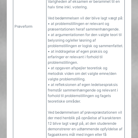
Varigheden af eksamen er berammet til en
halv time inkl. votering.
Ved bedømmelsen vil der blive lagt vægt på:
• at problemstillingen er relevant og
Prøveform
præsentationen heraf sammenhængende.
• at argumentationen for den valgte teori til
belysning og/eller løsning af
problemstillingen er logisk og sammenfattet.
• at inddragelse af egen praksis og
erfaringer er relevant i forhold til
problemstillingen.
• at opgaven afspejler teoretisk og
metodisk viden om det valgte emne/den
valgte problemstilling.
• at refleksionen af egen ledelsespraksis
fremstår sammenhængende og relevant i
forhold til problemstillingen og fagets
teoretiske områder.
Ved bedømmelsen af prøvepræstationen vil
der med henblik på opnåelse af karakteren
12 blive lagt vægt på, at den studerende
demonstrerer en udtømmende opfyldelse af
fagpakkens mål med ingen eller få