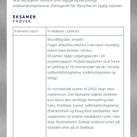
skal deltageren udvikle sine faglige og personlige
ledelseskompetencer. Deltageren får tilknyttet en faglig vejleder.
EKSAMEN
PRØVER
Prøvens navn
It-lederen i praksis
Mundtlig pba. projekt
Faget afsluttes med en individuel mundtlig
prøve med ekstern censur.
Eksamen tager udgangspunkt i en
projektrapport. Projektrapporten skal have
et omfang af 15 normalsider (ekskl. forside,
indholdsfortegnelse, kildefortegnelse og
bilag).
En normalside svarer til 2400 tegn med
mellemrum. Det fastsatte sidetal omfatter
kun selve den skriftlige fremstilling idet
f.eks. titelblad, forord, indholdsfortegnelse,
litteraturliste og bilag ikke medtælles. Ved
opgørelsen af sidetal medtælles noter, men
ikke illustrationer. Sidetal anføres enten på
forsiden eller på et titelblad.