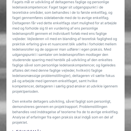
Fagets mål er udvikling af deltagernes faglige og personlige
ledelseskompetencer. Faget tager sit udgangspunkt i de
teoretiske områder, som behandles i de to første enkeltfag, og
faget gennemføres sideløbende med de to øvrige enkeltfag.
Deltageren får ved dette enkeltfags start mulighed for at arbejde
med og forholde sig til en vurdering af ens personlige
ledelsesprofil gennem et individuelt forløb med ens faglige
vejleder. Vejlederen vil med en blanding af teoretisk faglighed og
praktisk erfaring give et nuanceret blik udefra i forholdet mellem
ledelsesroller og de opgaver man udfører i egen praksis. Med
udgangspunkt i samtaler om ledelsesprofilen modtager den
studerende sparring med henblik på udvikling af den enkeltes
faglige såvel som personlige ledelseskompetencer, og ligeledes
aftales det med denne faglige vejleder, hvilke(n) faglige
ledelsesmæssige problemstilling(er), deltageren vil sætte fokus
på og arbejde med igennem enkeltfaget, samt hvilke
kompetencer, deltageren i særlig grad ønsker at udvikle igennem
projektperioden.
Den enkelte deltagers udvikling, såvel fagligt som personligt,
demonstreres gennem en projektrapport. Problemstillingen
behandles ved inddragelse af teorierne fra de to øvrige enkeltfag.
Analyse af erfaringer fra egen praksis skal indgå som en del af
projektet.