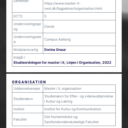
Semester
https://www.master-it-
vest.dk/fagpakker/organisation.html
ECTS
5
Undervisningsspr
Dansk
og
Undervisningsste
Campus Aalborg
d
Modulansvarlig
Dorina Gnaur
Indgår i
Studieordningen for master i it, Linjen i Organisation, 2022
ORGANISATION
Uddannelsesejer
Master i it, organisation
Studienævn for Efter- og videreuddannelse
Studienævn
i Kultur og Læring
Institut
Institut for Kultur og Kommunikation
Det Humanistiske og
Fakultet
Samfundsvidenskabelige Fakultet