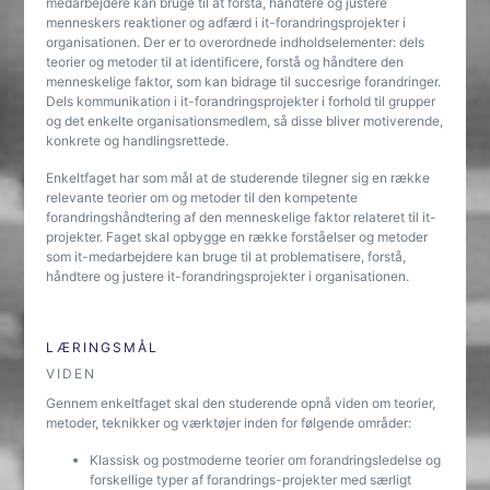
medarbejdere kan bruge til at forstå, håndtere og justere
menneskers reaktioner og adfærd i it-forandringsprojekter i
organisationen. Der er to overordnede indholdselementer: dels
teorier og metoder til at identificere, forstå og håndtere den
menneskelige faktor, som kan bidrage til succesrige forandringer.
Dels kommunikation i it-forandringsprojekter i forhold til grupper
og det enkelte organisationsmedlem, så disse bliver motiverende,
konkrete og handlingsrettede.
Enkeltfaget har som mål at de studerende tilegner sig en række
relevante teorier om og metoder til den kompetente
forandringshåndtering af den menneskelige faktor relateret til it-
projekter. Faget skal opbygge en række forståelser og metoder
som it-medarbejdere kan bruge til at problematisere, forstå,
håndtere og justere it-forandringsprojekter i organisationen.
LÆRINGSMÅL
VIDEN
Gennem enkeltfaget skal den studerende opnå viden om teorier,
metoder, teknikker og værktøjer inden for følgende områder:
Klassisk og postmoderne teorier om forandringsledelse og
forskellige typer af forandrings-projekter med særligt