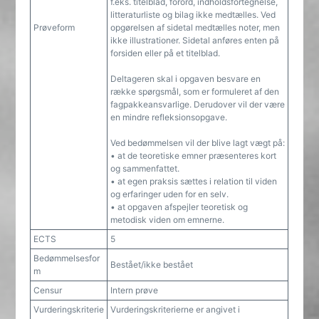
f.eks. titelblad, forord, indholdsfortegnelse,
litteraturliste og bilag ikke medtælles. Ved
Prøveform
opgørelsen af sidetal medtælles noter, men
ikke illustrationer. Sidetal anføres enten på
forsiden eller på et titelblad.
Deltageren skal i opgaven besvare en
række spørgsmål, som er formuleret af den
fagpakkeansvarlige. Derudover vil der være
en mindre refleksionsopgave.
Ved bedømmelsen vil der blive lagt vægt på:
• at de teoretiske emner præsenteres kort
og sammenfattet.
• at egen praksis sættes i relation til viden
og erfaringer uden for en selv.
• at opgaven afspejler teoretisk og
metodisk viden om emnerne.
ECTS
5
Bedømmelsesfor
Bestået/ikke bestået
m
Censur
Intern prøve
Vurderingskriterie
Vurderingskriterierne er angivet i