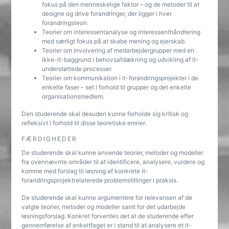
fokus på den menneskelige faktor – og de metoder til at
designe og drive forandringer, der ligger i hver
forandringsteori.
Teorier om interessentanalyse og interessenthåndtering
med særligt fokus på at skabe mening og ejerskab.
Teorier om involvering af medarbejdergrupper med en
ikke-it-baggrund i behovsafdækning og udvikling af it-
understøttede processer.
Teorier om kommunikation i it-forandringsprojekter i de
enkelte faser – set i forhold til grupper og det enkelte
organisationsmedlem.
Den studerende skal desuden kunne forholde sig kritisk og
refleksivt i forhold til disse teoretiske emner.
FÆRDIGHEDER
De studerende skal kunne anvende teorier, metoder og modeller
fra ovennævnte områder til at identificere, analysere, vurdere og
komme med forslag til løsning af konkrete it-
forandringsprojektrelaterede problemstillinger i praksis.
De studerende skal kunne argumentere for relevansen af de
valgte teorier, metoder og modeller samt for det udarbejde
løsningsforslag. Konkret forventes det at de studerende efter
gennemførelse af enkeltfaget er i stand til at analysere et it-