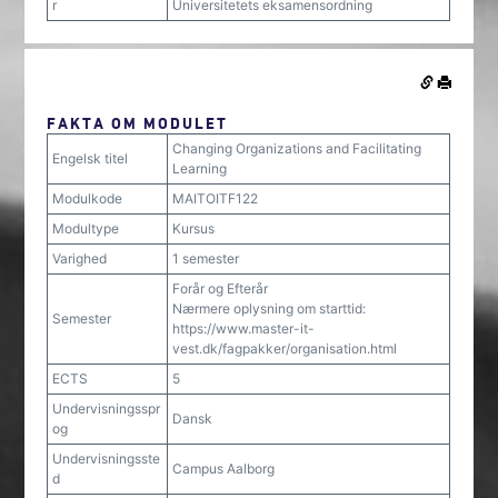
r
Universitetets eksamensordning
FAKTA OM MODULET
Changing Organizations and Facilitating
Engelsk titel
Learning
Modulkode
MAITOITF122
Modultype
Kursus
Varighed
1 semester
Forår og Efterår
Nærmere oplysning om starttid:
Semester
https://www.master-it-
vest.dk/fagpakker/organisation.html
ECTS
5
Undervisningsspr
Dansk
og
Undervisningsste
Campus Aalborg
d