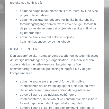
projekt med henblik på:
at kunne bruge modulets viden til at vurdere, hvilken type
projekt, der er tale om.
at kunne beslutte og redegøre for, hvilke hvilken/hvilke
forandringstilgange som vil være anvendelige i forhold til
de personer, der er berørt af projektets særlige mål, vilkår
og udfordringer.
at kunne analysere det enkelte projekts
kommunikationsbehov og muligheder.
KOMPETENCER
Den studerende skal kunne anvende teorier og metoder tilpasset
de særlige udfordringer i egen organisation. Desuden skal den
studerende kunne reflektere over betydningen af den
sammenhæng, som de valgte løsninger indgår i. De vigtigste
kompetencer er:
at kunne analysere et projekt i forhold til, hvilke
interessenter, der er særlig vigtige for projektet, og hvad
der er interessentgruppernes rationaler og interesser.
at være i stand til at inddrage og håndtere
interessenterne, så de kan blive konstruktive medspillere i
forandringen eller udviklingen af et arbejdsfelt.
at være i stand til at tilrettelægge kommunikationen i it-