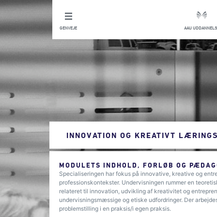
GENVEJE
AAU UDDANNELS
INNOVATION OG KREATIVT LÆRING
MODULETS INDHOLD, FORLØB OG PÆDAG
Specialiseringen har fokus på innovative, kreative og entr
professionskontekster. Undervisningen rummer en teoretisk
relateret til innovation, udvikling af kreativitet og entre
undervisningsmæssige og etiske udfordringer. Der arbejde
problemstilling i en praksis/i egen praksis.