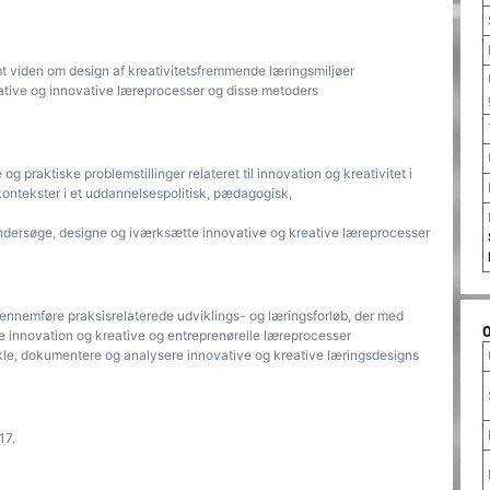
mt viden om design af kreativitetsfremmende læringsmiljøer
eative og innovative læreprocesser og disse metoders
g praktiske problemstillinger relateret til innovation og kreativitet i
kontekster i et uddannelsespolitisk, pædagogisk,
undersøge, designe og iværksætte innovative og kreative læreprocesser
ennemføre praksisrelaterede udviklings- og læringsforløb, der med
me innovation og kreative og entreprenørelle læreprocesser
le, dokumentere og analysere innovative og kreative læringsdesigns
17.