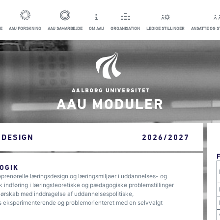
E
AAU FORSKNING
AAU SAMARBEJDE
OM AAU
ORGANISATION
LEDIGE STILLINGER
ANSATTE OG 
AAU MODULER
SDESIGN
2026/2027
OGIK
eprenørelle læringsdesign og læringsmiljøer i uddannelses- og
 indføring i læringsteoretiske og pædagogiske problemstillinger
prenørskab med inddragelse af uddannelsespolitiske,
s eksperimenterende og problemorienteret med en selvvalgt