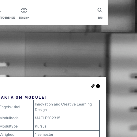
STUDERENDE
ENGLISH
SØG
FAKTA OM MODULET
Innovation and Creative Learning
Engelsk titel
Design
Modulkode
MAELF202315
Modultype
Kursus
Varighed
1 semester