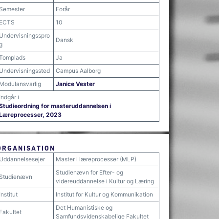
Semester
Forår
ECTS
10
Undervisningsspro
Dansk
g
Tomplads
Ja
Undervisningssted
Campus Aalborg
Modulansvarlig
Janice Vester
Indgår i
Studieordning for masteruddannelsen i
Læreprocesser, 2023
ORGANISATION
Uddannelsesejer
Master i læreprocesser (MLP)
Studienævn for Efter- og
Studienævn
videreuddannelse i Kultur og Læring
Institut
Institut for Kultur og Kommunikation
Det Humanistiske og
Fakultet
Samfundsvidenskabelige Fakultet