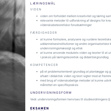
LÆRINGSMÅL
VIDEN
viden om forholdet mellem kreativitet og læring sa
relevante metoder til udforskning af designs for kr
videnskabsteoretiske forudsætninger
FÆRDIGHEDER
at kunne formulere, analysere og vurdere teoretiske o
uddannelsesinstitutioner og andre organisatoriske 
undervisningsmæssigt og etisk
at kunne anvende modulets viden og teorier til at 
i praksis på læringsteoretisk og didaktiskgrundlag
KOMPETENCER
på et problemorienteret grundlag at planlægge og g
afsæt i didaktisk viden og teori sigter mod at frem
med brug af videnskabelige metoder at kunne udvik
målrettet en specifikpraksis
UNDERVISNINGSFORM
Vedr. undervisningsformen henvises til studieordningens § 
EKSAMEN