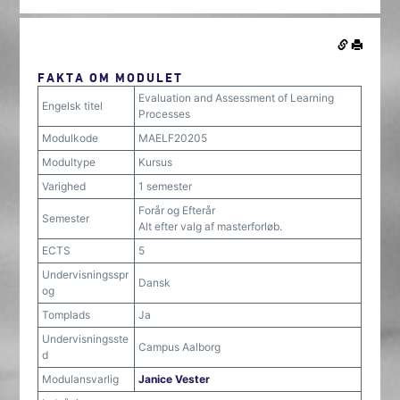
FAKTA OM MODULET
Evaluation and Assessment of Learning
Engelsk titel
Processes
Modulkode
MAELF20205
Modultype
Kursus
Varighed
1 semester
Forår og Efterår
Semester
Alt efter valg af masterforløb.
ECTS
5
Undervisningsspr
Dansk
og
Tomplads
Ja
Undervisningsste
Campus Aalborg
d
Modulansvarlig
Janice Vester