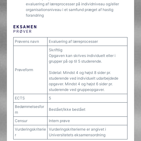
evaluering af læreprocesser på individniveau og/eller
organisationsniveau i et samfund præget af hastig
forandring
EKSAMEN
PRØVER
Prøvens navn
Evaluering af læreprocesser
Skriftlig
Opgaven kan skrives individuelt eller i
grupper på op til 5 studerende.
Prøveform
Sidetal: Mindst 4 og højst 8 sider pr.
studerende ved individuelt udarbejdede
opgaver. Mindst 4 og højst 6 sider pr.
studerende ved gruppeopgaver.
ECTS
5
Bedømmelsesfor
Bestået/ikke bestået
m
Censur
Intern prøve
Vurderingskriterie
Vurderingskriterierne er angivet i
r
Universitetets eksamensordning