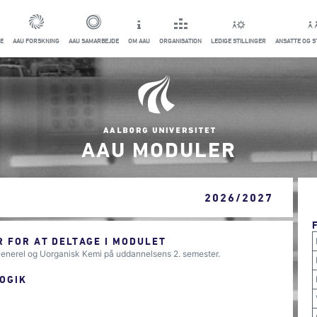
E
AAU FORSKNING
AAU SAMARBEJDE
OM AAU
ORGANISATION
LEDIGE STILLINGER
ANSATTE OG 
AAU MODULER
2026/2027
 FOR AT DELTAGE I MODULET
enerel og Uorganisk Kemi på uddannelsens 2. semester.
OGIK