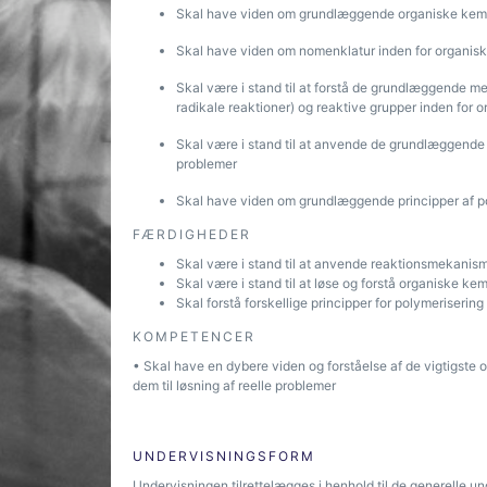
Skal have viden om grundlæggende organiske kemisk
Skal have viden om nomenklatur inden for organis
Skal være i stand til at forstå de grundlæggende mek
radikale reaktioner) og reaktive grupper inden for 
Skal være i stand til at anvende de grundlæggende 
problemer
Skal have viden om grundlæggende principper af p
FÆRDIGHEDER
Skal være i stand til at anvende reaktionsmekanis
Skal være i stand til at løse og forstå organiske kem
Skal forstå forskellige principper for polymeriserin
KOMPETENCER
• Skal have en dybere viden og forståelse af de vigtigst
dem til løsning af reelle problemer
UNDERVISNINGSFORM
Undervisningen tilrettelægges i henhold til de generelle u