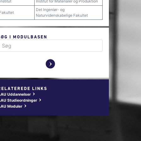
Institut
Institut for Materialer og Produktion
Det Ingeniør- og
Fakultet
Naturvidenskabelige Fakultet
SØG I MODULBASEN
y
RELATEREDE LINKS
AAU Uddannelser
w
AU Studieordninger
w
AAU Moduler
w