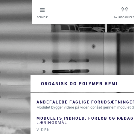
GENVEJE
AAU UDDANNELS
ORGANISK OG POLYMER KEMI
ANBEFALEDE FAGLIGE FORUDSÆTNINGER
Modulet bygger videre på viden opnået gennem modulet G
MODULETS INDHOLD, FORLØB OG PÆDAG
LÆRINGSMÅL
VIDEN