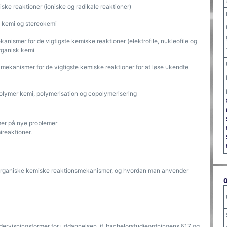
e reaktioner (ioniske og radikale reaktioner)
k kemi og stereokemi
anismer for de vigtigste kemiske reaktioner (elektrofile, nukleofile og
organisk kemi
mekanismer for de vigtigste kemiske reaktioner for at løse ukendte
olymer kemi, polymerisation og copolymerisering
mer på nye problemer
ireaktioner.
g
e organiske kemiske reaktionsmekanismer, og hvordan man anvender
ndervisningsformer for uddannelsen, jf. bachelorstudieordningens §17 og