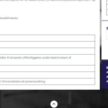
studieindsats.
idler til eksamen offentliggøres under beskrivelsen af
A
t i Universitetets eksamensordning
t