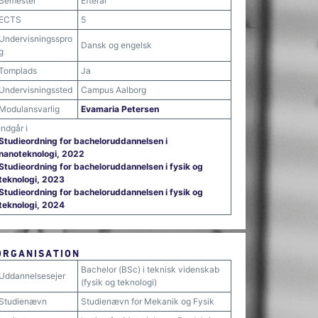
Semester
Efterår
ECTS
5
Undervisningsspro
Dansk og engelsk
g
Tomplads
Ja
Undervisningssted
Campus Aalborg
Modulansvarlig
Evamaria Petersen
Indgår i
Studieordning for bacheloruddannelsen i
nanoteknologi, 2022
Studieordning for bacheloruddannelsen i fysik og
teknologi, 2023
Studieordning for bacheloruddannelsen i fysik og
teknologi, 2024
ORGANISATION
Bachelor (BSc) i teknisk videnskab
Uddannelsesejer
(fysik og teknologi)
Studienævn
Studienævn for Mekanik og Fysik