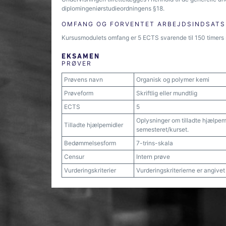
diplomingeniørstudieordningens §18.
OMFANG OG FORVENTET ARBEJDSINDSATS
Kursusmodulets omfang er 5 ECTS svarende til 150 timers 
EKSAMEN
PRØVER
Prøvens navn
Organisk og polymer kemi
Prøveform
Skriftlig eller mundtlig
ECTS
5
Oplysninger om tilladte hjælpem
Tilladte hjælpemidler
semesteret/kurset.
Bedømmelsesform
7-trins-skala
Censur
Intern prøve
Vurderingskriterier
Vurderingskriterierne er angive