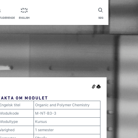
STUDERENDE
ENGLISH
SØG
FAKTA OM MODULET
Engelsk titel
Organic and Polymer Chemistry
Modulkode
M-NT-B3-3
Modultype
Kursus
Varighed
1 semester