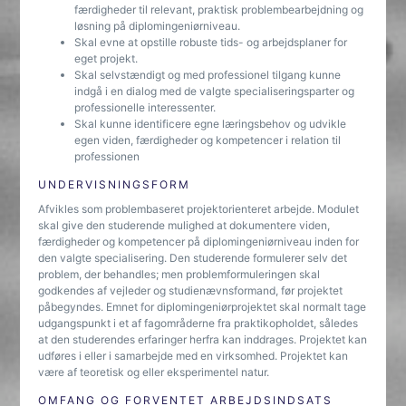
færdigheder til relevant, praktisk problembearbejdning og
løsning på diplomingeniørniveau.
Skal evne at opstille robuste tids- og arbejdsplaner for
eget projekt.
Skal selvstændigt og med professionel tilgang kunne
indgå i en dialog med de valgte specialiseringsparter og
professionelle interessenter.
Skal kunne identificere egne læringsbehov og udvikle
egen viden, færdigheder og kompetencer i relation til
professionen
UNDERVISNINGSFORM
Afvikles som problembaseret projektorienteret arbejde. Modulet
skal give den studerende mulighed at dokumentere viden,
færdigheder og kompetencer på diplomingeniørniveau inden for
den valgte specialisering. Den studerende formulerer selv det
problem, der behandles; men problemformuleringen skal
godkendes af vejleder og studienævnsformand, før projektet
påbegyndes. Emnet for diplomingeniørprojektet skal normalt tage
udgangspunkt i et af fagområderne fra praktikopholdet, således
at den studerendes erfaringer herfra kan inddrages. Projektet kan
udføres i eller i samarbejde med en virksomhed. Projektet kan
være af teoretisk og eller eksperimentel natur.
OMFANG OG FORVENTET ARBEJDSINDSATS