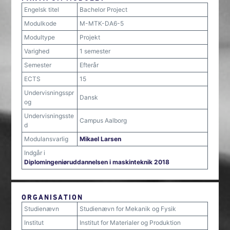
Engelsk titel
Bachelor Project
Modulkode
M-MTK-DA6-5
Modultype
Projekt
Varighed
1 semester
Semester
Efterår
ECTS
15
Undervisningsspr
Dansk
og
Undervisningsste
Campus Aalborg
d
Modulansvarlig
Mikael Larsen
Indgår i
Diplomingeniøruddannelsen i maskinteknik 2018
ORGANISATION
Studienævn
Studienævn for Mekanik og Fysik
Institut
Institut for Materialer og Produktion