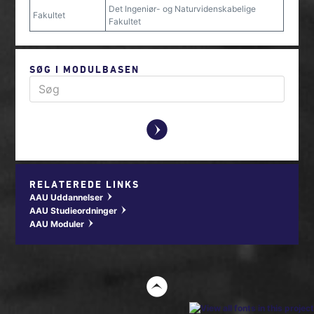
Det Ingeniør- og Naturvidenskabelige
Fakultet
Fakultet
SØG I MODULBASEN
y
RELATEREDE LINKS
AAU Uddannelser
w
AAU Studieordninger
w
AAU Moduler
w
t