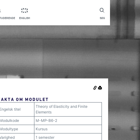
STUDERENDE
ENGLISH
SØG
FAKTA OM MODULET
Theory of Elasticity and Finite
Engelsk titel
Elements
Modulkode
M-MP-B6-2
Modultype
Kursus
Varighed
1 semester