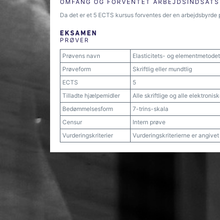
OMFANG OG FORVENTET ARBEJDSINDSATS
Da det er et 5 ECTS kursus forventes der en arbejdsbyrde 
EKSAMEN
PRØVER
Prøvens navn
Elasticitets- og elementmetodet
Prøveform
Skriftlig eller mundtlig
ECTS
5
Tilladte hjælpemidler
Alle skriftlige og alle elektroni
Bedømmelsesform
7-trins-skala
Censur
Intern prøve
Vurderingskriterier
Vurderingskriterierne er angive