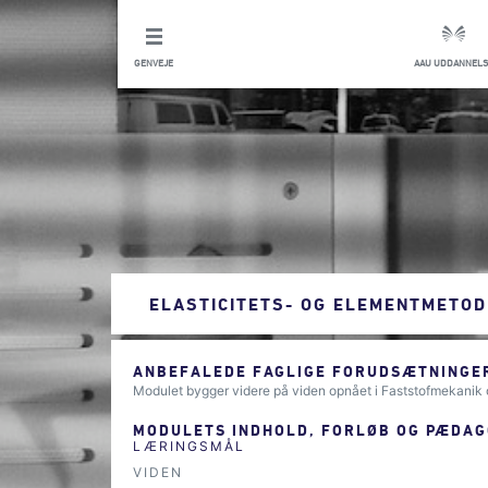
GENVEJE
AAU UDDANNELS
ELASTICITETS- OG ELEMENTMETOD
ANBEFALEDE FAGLIGE FORUDSÆTNINGER
Modulet bygger videre på viden opnået i Faststofmekanik
MODULETS INDHOLD, FORLØB OG PÆDAG
LÆRINGSMÅL
VIDEN