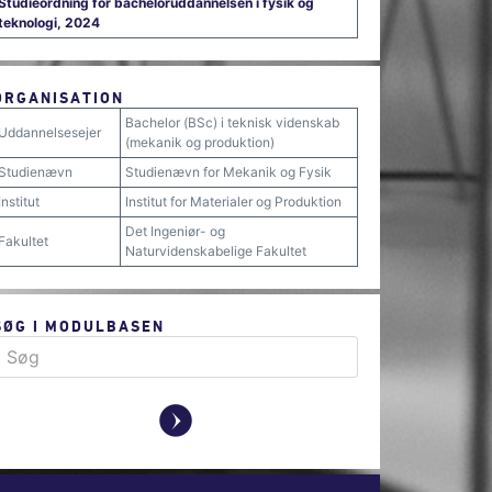
Studieordning for bacheloruddannelsen i fysik og
teknologi, 2024
ORGANISATION
Bachelor (BSc) i teknisk videnskab
Uddannelsesejer
(mekanik og produktion)
Studienævn
Studienævn for Mekanik og Fysik
Institut
Institut for Materialer og Produktion
Det Ingeniør- og
Fakultet
Naturvidenskabelige Fakultet
SØG I MODULBASEN
y