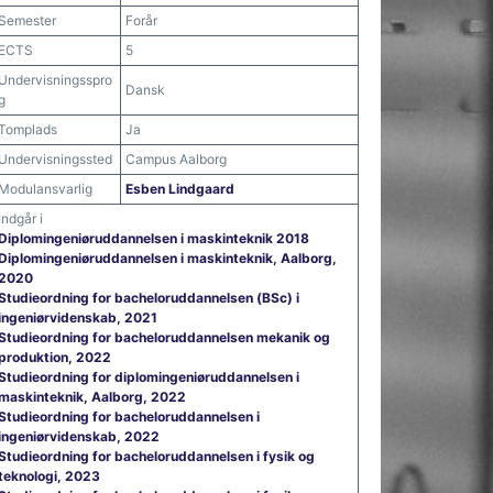
Semester
Forår
ECTS
5
Undervisningsspro
Dansk
g
Tomplads
Ja
Undervisningssted
Campus Aalborg
Modulansvarlig
Esben Lindgaard
Indgår i
Diplomingeniøruddannelsen i maskinteknik 2018
Diplomingeniøruddannelsen i maskinteknik, Aalborg,
2020
Studieordning for bacheloruddannelsen (BSc) i
ingeniørvidenskab, 2021
Studieordning for bacheloruddannelsen mekanik og
produktion, 2022
Studieordning for diplomingeniøruddannelsen i
maskinteknik, Aalborg, 2022
Studieordning for bacheloruddannelsen i
ingeniørvidenskab, 2022
Studieordning for bacheloruddannelsen i fysik og
teknologi, 2023