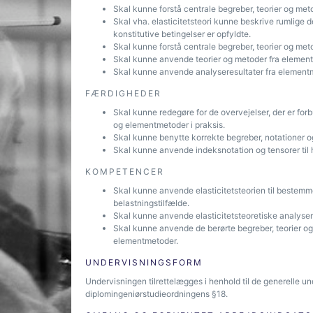
Skal kunne forstå centrale begreber, teorier og meto
Skal vha. elasticitetsteori kunne beskrive rumlige 
konstitutive betingelser er opfyldte.
Skal kunne forstå centrale begreber, teorier og m
Skal kunne anvende teorier og metoder fra elementm
Skal kunne anvende analyseresultater fra elementm
FÆRDIGHEDER
Skal kunne redegøre for de overvejelser, der er for
og elementmetoder i praksis.
Skal kunne benytte korrekte begreber, notationer o
Skal kunne anvende indeksnotation og tensorer til hå
KOMPETENCER
Skal kunne anvende elasticitetsteorien til bestemme
belastningstilfælde.
Skal kunne anvende elasticitetsteoretiske analyser
Skal kunne anvende de berørte begreber, teorier og 
elementmetoder.
UNDERVISNINGSFORM
Undervisningen tilrettelægges i henhold til de generelle u
diplomingeniørstudieordningens §18.