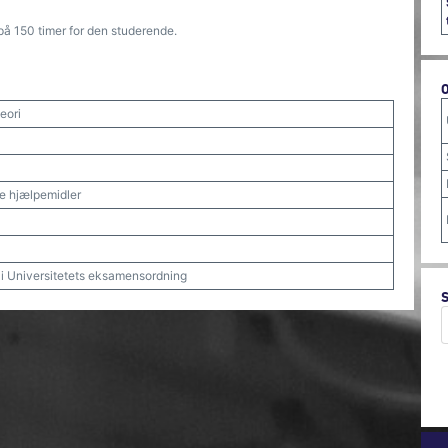
på 150 timer for den studerende.
eori
ske hjælpemidler
t i Universitetets eksamensordning