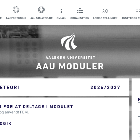
E
AAU FORSKNING
AAU SAMARBEJDE
OM AAU
ORGANISATION
LEDIGE STILLINGER
ANSATTE OG 
AAU MODULER
ETEORI
2026/2027
 FOR AT DELTAGE I MODULET
 og anvendt FEM.
OGIK