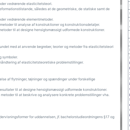
der vedrørende elasticitetsteori.
deformationstilstande, således at de geometriske, de statiske samt de
etoder vedrørende elementmetoder.
etoder til analyse af konstruktioner og konstruktionsdetaljer.
etoder til at designe hensigtsmæssigt udformede konstruktioner.
bundet med at anvende begreber, teorier og metoder fra elasticitetsteori
g symboler.
ndtering af elasticitetsteoretiske problemstillinger.
lse af flytninger, tøjninger og spændinger under forskellige
esultater til at designe hensigtsmæssigt udformede konstruktioner.
metoder til at beskrive og analysere konkrete problemstillinger vha.
ndervisningsformer for uddannelsen, jf. bachelorstudieordningens §17 og