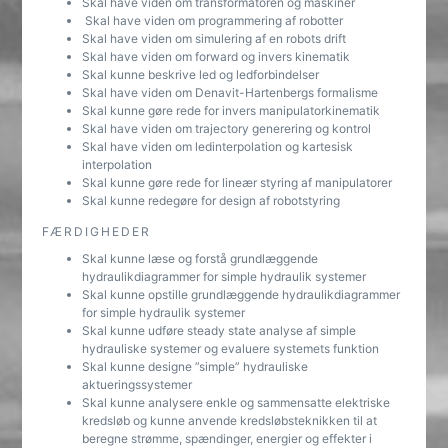
Skal have viden om transformatoren og maskiner
Skal have viden om programmering af robotter
Skal have viden om simulering af en robots drift
Skal have viden om forward og invers kinematik
Skal kunne beskrive led og ledforbindelser
Skal have viden om Denavit-Hartenbergs formalisme
Skal kunne gøre rede for invers manipulatorkinematik
Skal have viden om trajectory generering og kontrol
Skal have viden om ledinterpolation og kartesisk
interpolation
Skal kunne gøre rede for lineær styring af manipulatorer
Skal kunne redegøre for design af robotstyring
FÆRDIGHEDER
Skal kunne læse og forstå grundlæggende
hydraulikdiagrammer for simple hydraulik systemer
Skal kunne opstille grundlæggende hydraulikdiagrammer
for simple hydraulik systemer
Skal kunne udføre steady state analyse af simple
hydrauliske systemer og evaluere systemets funktion
Skal kunne designe ”simple” hydrauliske
aktueringssystemer
Skal kunne analysere enkle og sammensatte elektriske
kredsløb og kunne anvende kredsløbsteknikken til at
beregne strømme, spændinger, energier og effekter i