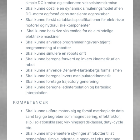
simple DC kredse og stationære vekselstrømskredse
Skal kunne opstille en dynamisk simuleringsmodel af en
DC-motor og forstå dens transiente egenskaber
Skal kunne forstå databladsspecifikationer for elektriske
motorer og hydrauliske komponenter
Skal kunne beskrive virkemåde for de almindelige
elektriske maskiner
Skal kunne anvende programmeringsværktøjer til
programmering af robotter
Skal kunne simulere en robots drift
Skal kunne beregne forward og invers kinematik af en
robot
Skal kunne anvende Denavit-Hartenbergs formalismen
Skal kunne beregne invers manipulatorkinematik
Skal kunne foretage trajectory generering
Skal kunne beregne ledinterpolation og kartesisk
interpolation
KOMPETENCER
Skal kunne udføre motorvalg og forstå mærkeplade data
samt faglige begreber som magnetisering, effektfaktor,
slip, isolationsklasser, virkningsgradsklasser, duty-cycle
etc.
Skal kunne implementere styringer af robotter til at
gennemføre simple industrielle opgaver f.eks. montage