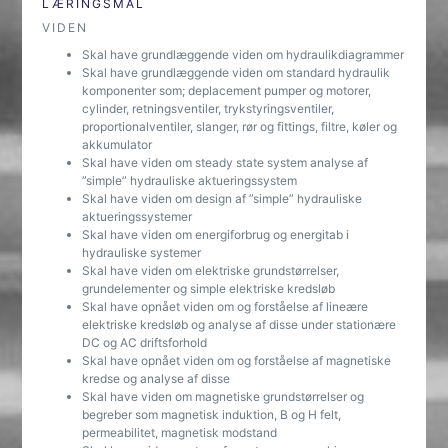
LÆRINGSMÅL
VIDEN
Skal have grundlæggende viden om hydraulikdiagrammer
Skal have grundlæggende viden om standard hydraulik
komponenter som; deplacement pumper og motorer,
cylinder, retningsventiler, trykstyringsventiler,
proportionalventiler, slanger, rør og fittings, filtre, køler og
akkumulator
Skal have viden om steady state system analyse af
”simple” hydrauliske aktueringssystem
Skal have viden om design af ”simple” hydrauliske
aktueringssystemer
Skal have viden om energiforbrug og energitab i
hydrauliske systemer
Skal have viden om elektriske grundstørrelser,
grundelementer og simple elektriske kredsløb
Skal have opnået viden om og forståelse af lineære
elektriske kredsløb og analyse af disse under stationære
DC og AC driftsforhold
Skal have opnået viden om og forståelse af magnetiske
kredse og analyse af disse
Skal have viden om magnetiske grundstørrelser og
begreber som magnetisk induktion, B og H felt,
permeabilitet, magnetisk modstand