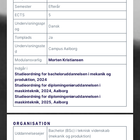
Semester
Efterår
ECTS
5
Undervisningsspr
Dansk
og
Tomplads
Ja
Undervisningsste
Campus Aalborg
d
Modulansvarlig
Morten Kristiansen
Indgår i
Studieordning for bacheloruddannelsen i mekanik og
produktion, 2024
Studieordning for diplomingeniøruddannelsen i
maskinteknik, 2024, Aalborg
Studieordning for diplomingeniøruddannelsen i
maskinteknik, 2025, Aalborg
ORGANISATION
Bachelor (BSc) i teknisk videnskab
Uddannelsesejer
(mekanik og produktion)