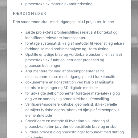
procesteknisk materialekarakterisering
FÆRDIGHEDER
Den studerende skal, med udgangspunkt i projektet, kunne
sætte projektets problemstilling i relevant kontekst og
identificere relevante interessenter.
foretage systematisk valg af metoder til videnstilegnelse i
forbindelse med problemanalyse og –formulering.
Opstille entydige krav og vurdérbare ønsker til en samlet
procesteknisk funktion, herunder procestid og
procesomkostninger
Argumentere for valg af delkomponenter samt
dimensionere disse med udgangspunkt i funktionalitet
dokumentere en konstruktion ved hjælp af målsatte
tekniske tegninger og 3D digitale modeller
for udvalgte delkomponenter foretage materialevalg og
angive en sandsynlig procesrække til fremstilling
Verificere/modellere kritiske, geometrisk ikke-trivielle
detaljers fysiske egenskaber ved hjælp af eksempelvis
elementmetode
Specificere en metode til kvantitativ vurdering af
proceskvaliteten jævnfør de opstillede krav og ønsker
vurdere procestid og omkostninger forbundet med drift og
afskrivning