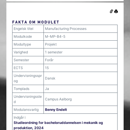
FAKTA OM MODULET
Engelsk titel
Manufacturing Processes
Modulkode
M-MP-B4-5
Modultype
Projekt
Varighed
1 semester
Semester
Forår
ECTS
15
Undervisningsspr
Dansk
og
Tomplads
Ja
Undervisningsste
Campus Aalborg
d
Modulansvarlig
Benny Endelt
Indgår i
Studieordning for bacheloruddannelsen i mekanik og
produktion, 2024