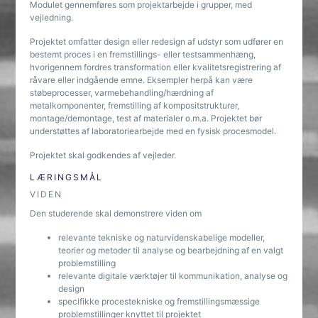
Modulet gennemføres som projektarbejde i grupper, med
vejledning.
Projektet omfatter design eller redesign af udstyr som udfører en
bestemt proces i en fremstillings- eller testsammenhæng,
hvorigennem fordres transformation eller kvalitetsregistrering af
råvare eller indgående emne. Eksempler herpå kan være
støbeprocesser, varmebehandling/hærdning af
metalkomponenter, fremstilling af kompositstrukturer,
montage/demontage, test af materialer o.m.a. Projektet bør
understøttes af laboratoriearbejde med en fysisk procesmodel.
Projektet skal godkendes af vejleder.
LÆRINGSMÅL
VIDEN
Den studerende skal demonstrere viden om
relevante tekniske og naturvidenskabelige modeller,
teorier og metoder til analyse og bearbejdning af en valgt
problemstilling
relevante digitale værktøjer til kommunikation, analyse og
design
specifikke procestekniske og fremstillingsmæssige
problemstillinger knyttet til projektet