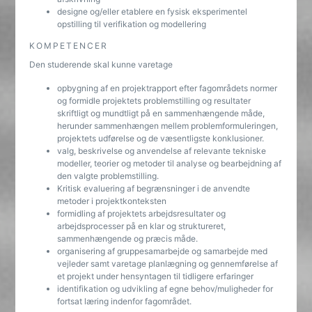
designe og/eller etablere en fysisk eksperimentel
opstilling til verifikation og modellering
KOMPETENCER
Den studerende skal kunne varetage
opbygning af en projektrapport efter fagområdets normer
og formidle projektets problemstilling og resultater
skriftligt og mundtligt på en sammenhængende måde,
herunder sammenhængen mellem problemformuleringen,
projektets udførelse og de væsentligste konklusioner.
valg, beskrivelse og anvendelse af relevante tekniske
modeller, teorier og metoder til analyse og bearbejdning af
den valgte problemstilling.
Kritisk evaluering af begrænsninger i de anvendte
metoder i projektkonteksten
formidling af projektets arbejdsresultater og
arbejdsprocesser på en klar og struktureret,
sammenhængende og præcis måde.
organisering af gruppesamarbejde og samarbejde med
vejleder samt varetage planlægning og gennemførelse af
et projekt under hensyntagen til tidligere erfaringer
identifikation og udvikling af egne behov/muligheder for
fortsat læring indenfor fagområdet.