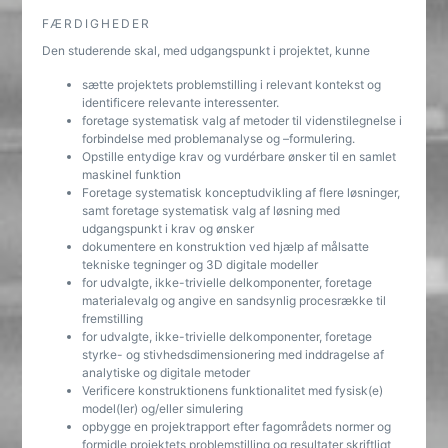
FÆRDIGHEDER
Den studerende skal, med udgangspunkt i projektet, kunne
sætte projektets problemstilling i relevant kontekst og
identificere relevante interessenter.
foretage systematisk valg af metoder til videnstilegnelse i
forbindelse med problemanalyse og –formulering.
Opstille entydige krav og vurdérbare ønsker til en samlet
maskinel funktion
Foretage systematisk konceptudvikling af flere løsninger,
samt foretage systematisk valg af løsning med
udgangspunkt i krav og ønsker
dokumentere en konstruktion ved hjælp af målsatte
tekniske tegninger og 3D digitale modeller
for udvalgte, ikke-trivielle delkomponenter, foretage
materialevalg og angive en sandsynlig procesrække til
fremstilling
for udvalgte, ikke-trivielle delkomponenter, foretage
styrke- og stivhedsdimensionering med inddragelse af
analytiske og digitale metoder
Verificere konstruktionens funktionalitet med fysisk(e)
model(ler) og/eller simulering
opbygge en projektrapport efter fagområdets normer og
formidle projektets problemstilling og resultater skriftligt