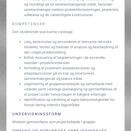
og mundtligt på en sammenhængende måde, herunder
sammenhængen mellem problemformuleringen, projektets
udførelse og de væsentligste konklusioner
KOMPETENCER
Den studerende skal kunne varetage
valg, beskrivelse og anvendelse af relevante tekniske
modeller, teorier og metoder til analyse og bearbejdning af
den valgte problemstilling
Kritisk evaluering af begrænsninger i de anvendte
metoder i projektkonteksten
formidling af projektets arbejdsresultater og
arbejdsprocesser på en klar og struktureret,
sammenhængende og præcis måde
organisering af gruppesamarbejde og samarbejde med
vejleder samt varetage planlægning og gennemførelse af
et projekt under hensyntagen til tidligere erfaringer
identifikation og udvikling af egne behov/muligheder for
fortsat læring indenfor fagområdet
UNDERVISNINGSFORM
Modulet gennemføres som projektarbejde i grupper.
OMFANG OG FORVENTET ARBEJDSINDSATS