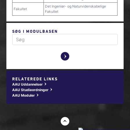
Det Ingeniør- og Naturvidenskabelige
Fakultet
Fakultet
SØG I MODULBASEN
y
RELATEREDE LINKS
AAU Uddannelser
w
AAU Studieordninger
w
AAU Moduler
w
t