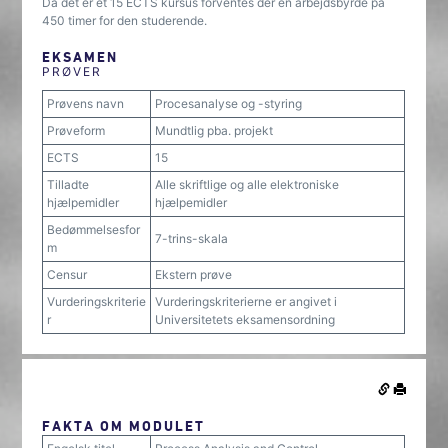
Da det er et 15 ECTS kursus forventes der en arbejdsbyrde på
450 timer for den studerende.
EKSAMEN
PRØVER
Prøvens navn
Procesanalyse og -styring
Prøveform
Mundtlig pba. projekt
ECTS
15
Tilladte
Alle skriftlige og alle elektroniske
hjælpemidler
hjælpemidler
Bedømmelsesfor
7-trins-skala
m
Censur
Ekstern prøve
Vurderingskriterie
Vurderingskriterierne er angivet i
r
Universitetets eksamensordning
FAKTA OM MODULET