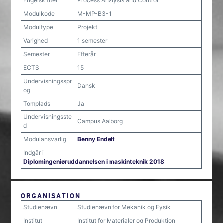
Engelsk titel
Process Analysis and Control
Modulkode
M-MP-B3-1
Modultype
Projekt
Varighed
1 semester
Semester
Efterår
ECTS
15
Undervisningsspr
Dansk
og
Tomplads
Ja
Undervisningsste
Campus Aalborg
d
Modulansvarlig
Benny Endelt
Indgår i
Diplomingeniøruddannelsen i maskinteknik 2018
ORGANISATION
Studienævn
Studienævn for Mekanik og Fysik
Institut
Institut for Materialer og Produktion