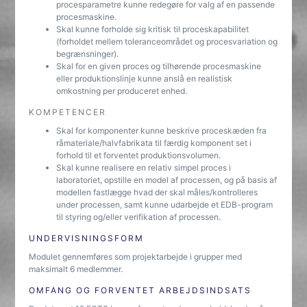
procesparametre kunne redegøre for valg af en passende
procesmaskine.
Skal kunne forholde sig kritisk til proceskapabilitet
(forholdet mellem toleranceområdet og procesvariation og
begrænsninger).
Skal for en given proces og tilhørende procesmaskine
eller produktionslinje kunne anslå en realistisk
omkostning per produceret enhed.
KOMPETENCER
Skal for komponenter kunne beskrive proceskæden fra
råmateriale/halvfabrikata til færdig komponent set i
forhold til et forventet produktionsvolumen.
Skal kunne realisere en relativ simpel proces i
laboratoriet, opstille en model af processen, og på basis af
modellen fastlægge hvad der skal måles/kontrolleres
under processen, samt kunne udarbejde et EDB-program
til styring og/eller verifikation af processen.
UNDERVISNINGSFORM
Modulet gennemføres som projektarbejde i grupper med
maksimalt 6 medlemmer.
OMFANG OG FORVENTET ARBEJDSINDSATS