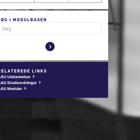
SØG I MODULBASEN
y
RELATEREDE LINKS
AAU Uddannelser
w
AU Studieordninger
w
AAU Moduler
w