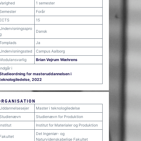
Varighed
1 semester
Semester
Forår
ECTS
15
Undervisningsspro
Dansk
g
Tomplads
Ja
Undervisningssted
Campus Aalborg
Modulansvarlig
Brian Vejrum Wæhrens
Indgår i
Studieordning for masteruddannelsen i
teknologiledelse, 2022
ORGANISATION
Uddannelsesejer
Master i teknologiledelse
Studienævn
Studienævn for Produktion
Institut
Institut for Materialer og Produktion
Det Ingeniør- og
Fakultet
Naturvidenskabelige Fakultet