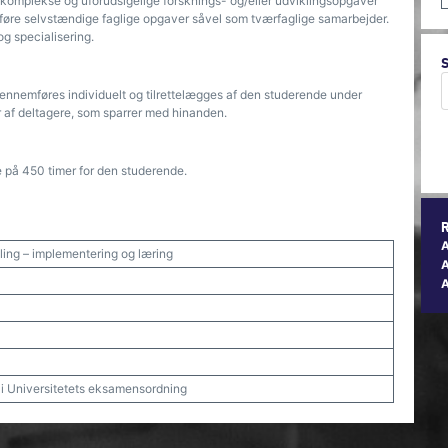
 komplekse og uforudsigelige forsknings- og/eller udviklingsopgaver
mføre selvstændige faglige opgaver såvel som tværfaglige samarbejder.
og specialisering.
nnemføres individuelt og tilrettelægges af den studerende under
r af deltagere, som sparrer med hinanden.
e på 450 timer for den studerende.
ling – implementering og læring
A
t i Universitetets eksamensordning