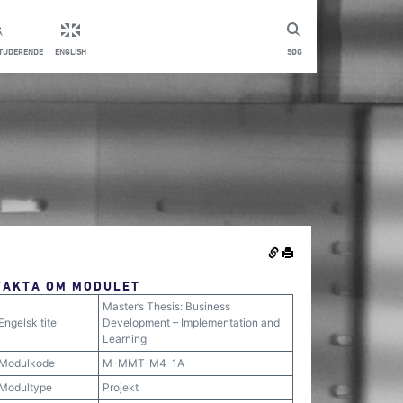
STUDERENDE
ENGLISH
SØG
FAKTA OM MODULET
Master’s Thesis: Business
Engelsk titel
Development – Implementation and
Learning
Modulkode
M-MMT-M4-1A
Modultype
Projekt