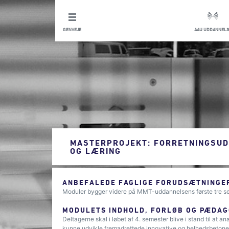
GENVEJE
AAU UDDANNELS
MASTERPROJEKT: FORRETNINGSUD
OG LÆRING
ANBEFALEDE FAGLIGE FORUDSÆTNINGER
Moduler bygger videre på MMT-uddannelsens første tre s
MODULETS INDHOLD, FORLØB OG PÆDAG
Deltagerne skal i løbet af 4. semester blive i stand til at 
kunne udvikle fremadrettede innovative og helhedsbetonede