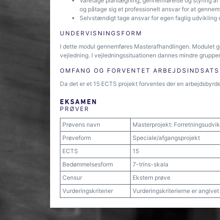
Varetage planlægning, gennemførelse og styring af
og påtage sig et professionelt ansvar for at genne
Selvstændigt tage ansvar for egen faglig udvikling 
UNDERVISNINGSFORM
I dette modul gennemføres Masterafhandlingen. Modulet ge
vejledning. I vejledningssituationen dannes mindre gruppe
OMFANG OG FORVENTET ARBEJDSINDSATS
Da det er et 15 ECTS projekt forventes der en arbejdsbyrd
EKSAMEN
PRØVER
Prøvens navn
Masterprojekt: Forretningsudvik
Prøveform
Speciale/afgangsprojekt
ECTS
15
Bedømmelsesform
7-trins-skala
Censur
Ekstern prøve
Vurderingskriterier
Vurderingskriterierne er angive