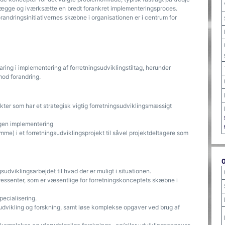
n­lægge og iværksætte en bredt for­ankret implemente­ringsproces.
randringsinitiativernes skæbne i organisationen er i centrum for
ring i implementering af forretningsudviklingstiltag, herunder
od forandring.
ekter som har et strategisk vigtig forretningsudviklingsmæssigt
tagen implementering
samme) i et forretningsudviklingsprojekt til såvel projektdeltagere som
udviklingsarbejdet til hvad der er muligt i situationen.
eressenter, som er væsentlige for forretningskonceptets skæbne i
pecialisering.
udvikling og forskning, samt løse komplekse opgaver ved brug af