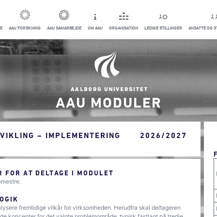
E
AAU FORSKNING
AAU SAMARBEJDE
OM AAU
ORGANISATION
LEDIGE STILLINGER
ANSATTE OG 
AAU MODULER
VIKLING – IMPLEMENTERING
2026/2027
 FOR AT DELTAGE I MODULET
emestre.
OGIK
analysere fremtidige vilkår for virksomheden. Herudfra skal deltageren
 koncepter for det valgte problem­om­råde, typisk fastlagt på tredje