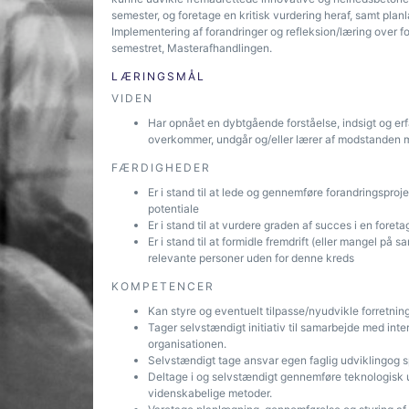
semester, og foretage en kritisk vurde­ring heraf, samt pla
Implementering af forandringer og refleksion/læring over fo
semestret, Masterafhandlingen.
LÆRINGSMÅL
VIDEN
Har opnået en dybtgående forståelse, indsigt og erfa
overkommer, undgår og/eller lærer af modstanden m
FÆRDIGHEDER
Er i stand til at lede og gennemføre forandringsproj
potentiale
Er i stand til at vurdere graden af succes i en fore
Er i stand til at formidle fremdrift (eller mangel på 
relevante personer uden for denne kreds
KOMPETENCER
Kan styre og eventuelt tilpasse/nyudvikle forretnings
Tager selvstændigt initiativ til samarbejde med int
organisationen.
Selvstændigt tage ansvar egen faglig udviklingog s
Deltage i og selvstændigt gennemføre teknologisk 
videnskabelige metoder.