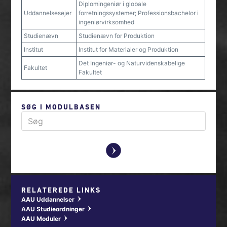
Diplomingeniør i globale
Uddannelsesejer
forretningssystemer; Professionsbachelor i
ingeniørvirksomhed
Studienævn
Studienævn for Produktion
Institut
Institut for Materialer og Produktion
Det Ingeniør- og Naturvidenskabelige
Fakultet
Fakultet
SØG I MODULBASEN
y
RELATEREDE LINKS
AAU Uddannelser
w
AAU Studieordninger
w
AAU Moduler
w