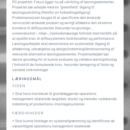
P0 projektet. Fokus ligger nu på udvikling af løsningselementer.
Projektet bør arbejde med en ”greenfield” tilgang til
løsningsudvikling (fremfor en forbedringstilgang).
Problemanalysen bruges til at specificere den ønskede
service/det ønskede produkt og iøvrigt afdække den eksterne
kontekst til driftssystemet (herunder lovgivnings-,
overenskomst-, miljø-, markedsmæssige forhold) med henblik på
at opstille krav til driftssystemets funktionalitet og performance.
Løsningsarbejdet skal demonstrere en systematisk tilgang til
afdækning, udvælgelse og design/indretning/dimensionering af
relevante alternative løsningselementer. Projektarbejdet bør
danne grundlag for at kunne evaluere og validere løsningsforslag
i forhold til de formulerede krav, herunder beregning af faste og
variable omkostninger.
LÆRINGSMÅL
VIDEN
• Skal have kendskab til grundlæggende operations
management relaterede begreber, teorier og metoder vedrørende
indretning af produktions-/montagesystemer.
FÆRDIGHEDER
• Skal kunne foretage en systemafgrænsning og identificere de
væsentligste operations management relaterede