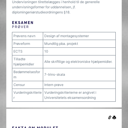
Undervisningen tilrettelægges i henhold til de generelle
undervisningsformer for uddannelsen, jf.
diplomingeniørstudieordningens §18.
EKSAMEN
PRØVER
Prøvens navn
Design af montagesystemer
Prøveform
Mundtlig pba. projekt
ECTS
10
Tilladte
Alle skriftlige og elektroniske hjælpemidler.
hjælpemidler
Bedømmelsesfor
7-trins-skala
m
Censur
Intern prøve
Vurderingskriterie
Vurderingskriterierne er angivet i
r
Universitetets eksamensordning
FAKTA OM MODULET