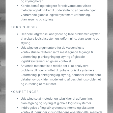
og styring heraf.
Kende, forstå og redegøre for relevante analytiske
metoder og teknikker til understøtning af beslutninger
vedrørende globale logistiksystemers udformning,
planlægning og styring.
FÆRDIGHEDER
Definere, afgrænse, analysere og løse problemer knyttet
til globale logistiksystemers udformning, planlægning og
styring.
Udvælge og argumentere for de væsentligste
kontekstuelle faktorer samt mest egnede tilgange til
udformning, planlægning og styring af globale
logistiksystemer i en given kontekst.
Anvende matematiske redskaber til at analysere
problemstillinger knyttet til globale logistiksystemers
udformning, planlægning og styring, herunder identificere
databehov og kilder, modellering af beslutningsproblemet
og vurdering af resultater.
KOMPETENCER
Udvælgelse af metoder og teknikker til udformning,
planlægning og styring af globale logistiksystemer.
Inddragelse af logistiksystemets interne og eksterne
kontekst, herunder virksomhedens operationelle, markeds