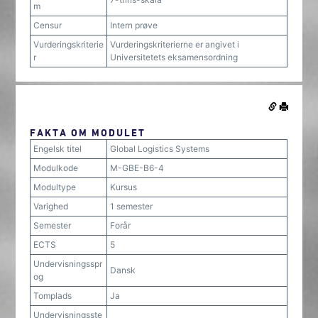
m
Censur
Intern prøve
Vurderingskriterie
Vurderingskriterierne er angivet i
r
Universitetets eksamensordning
FAKTA OM MODULET
Engelsk titel
Global Logistics Systems
Modulkode
M-GBE-B6-4
Modultype
Kursus
Varighed
1 semester
Semester
Forår
ECTS
5
Undervisningsspr
Dansk
og
Tomplads
Ja
Undervisningsste