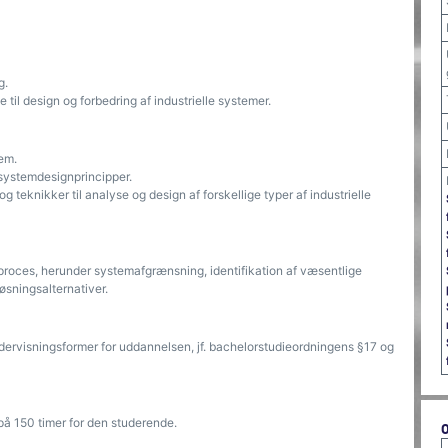
g.
til design og forbedring af industrielle systemer.
tem.
systemdesignprincipper.
eknikker til analyse og design af forskellige typer af industrielle
roces, herunder systemafgrænsning, identifikation af væsentlige
øsningsalternativer.
ndervisningsformer for uddannelsen, jf. bachelorstudieordningens §17 og
på 150 timer for den studerende.