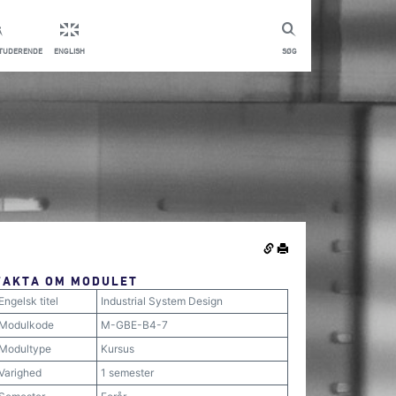
STUDERENDE
ENGLISH
SØG
FAKTA OM MODULET
Engelsk titel
Industrial System Design
Modulkode
M-GBE-B4-7
Modultype
Kursus
Varighed
1 semester