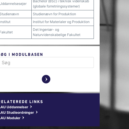
Bachelor (BSc) i teknisk videnskab
Uddannelsesejer
(globale forretningssystemer)
Studienævn
Studienævn for Produktion
Institut
Institut for Materialer og Produktion
Det Ingeniør- og
Fakultet
Naturvidenskabelige Fakultet
SØG I MODULBASEN
y
RELATEREDE LINKS
AAU Uddannelser
w
AU Studieordninger
w
AAU Moduler
w