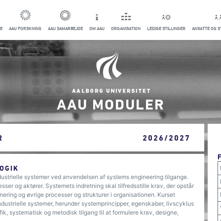
E
AAU FORSKNING
AAU SAMARBEJDE
OM AAU
ORGANISATION
LEDIGE STILLINGER
ANSATTE OG 
AAU MODULER
R
2026/2027
OGIK
dustrielle systemer ved anvendelsen af systems engineering tilgange.
esser og aktører. Systemets indretning skal tilfredsstille krav, der opstår
nering og øvrige processer og strukturer i organisationen. Kurset
industrielle systemer, herunder systemprincipper, egenskaber, livscyklus
, systematisk og metodisk tilgang til at formulere krav, designe,