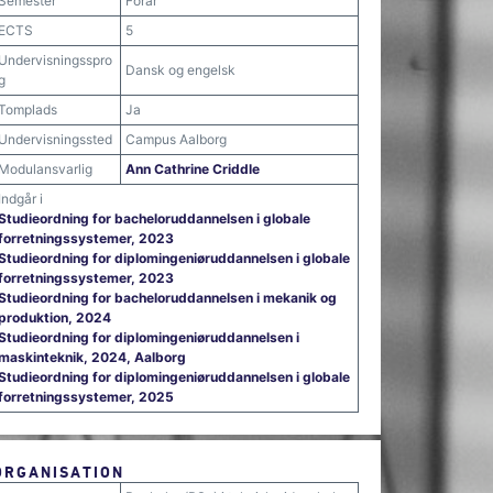
Semester
Forår
ECTS
5
Undervisningsspro
Dansk og engelsk
g
Tomplads
Ja
Undervisningssted
Campus Aalborg
Modulansvarlig
Ann Cathrine Criddle
Indgår i
Studieordning for bacheloruddannelsen i globale
forretningssystemer, 2023
Studieordning for diplomingeniøruddannelsen i globale
forretningssystemer, 2023
Studieordning for bacheloruddannelsen i mekanik og
produktion, 2024
Studieordning for diplomingeniøruddannelsen i
maskinteknik, 2024, Aalborg
Studieordning for diplomingeniøruddannelsen i globale
forretningssystemer, 2025
ORGANISATION