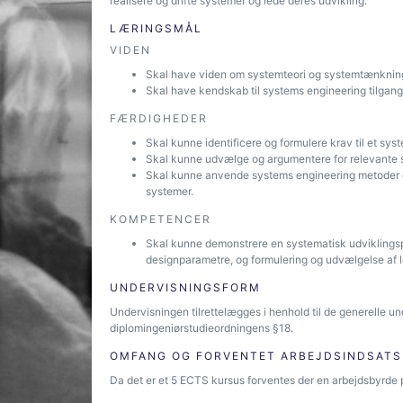
realisere og drifte systemer og lede deres udvikling.
LÆRINGSMÅL
VIDEN
Skal have viden om systemteori og systemtænknin
Skal have kendskab til systems engineering tilgange 
FÆRDIGHEDER
Skal kunne identificere og formulere krav til et sys
Skal kunne udvælge og argumentere for relevante 
Skal kunne anvende systems engineering metoder og t
systemer.
KOMPETENCER
Skal kunne demonstrere en systematisk udviklingsp
designparametre, og formulering og udvælgelse af l
UNDERVISNINGSFORM
Undervisningen tilrettelægges i henhold til de generelle u
diplomingeniørstudieordningens §18.
OMFANG OG FORVENTET ARBEJDSINDSATS
Da det er et 5 ECTS kursus forventes der en arbejdsbyrde 