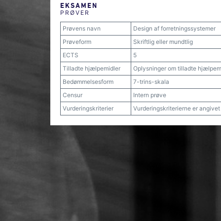
EKSAMEN
PRØVER
Prøvens navn
Design af forretningssystemer
Prøveform
Skriftlig eller mundtlig
ECTS
5
Tilladte hjælpemidler
Oplysninger om tilladte hjælpemi
Bedømmelsesform
7-trins-skala
Censur
Intern prøve
Vurderingskriterier
Vurderingskriterierne er angive