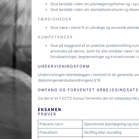
Skal besidde viden om planlægningsformer og –sys
Skal besidde viden om stamdatastrukturer og disses
FÆRDIGHEDER
Skal være i stand til at udvælge og anvende planlæg
KOMPETENCER
Skal på baggrund af en praktisk problemstilling kun
anvendes på denne, samt for alle områder være i sta
forudsætninger, begrænsninger og konsekvenser i 
UNDERVISNINGSFORM
Undervisningen tilrettelægges i henhold til de generelle u
diplomingeniørstudieordningens §18.
OMFANG OG FORVENTET ARBEJDSINDSATS
Da det er et 5 ECTS kursus forventes der en arbejdsbyrde 
EKSAMEN
PRØVER
Prøvens navn
Operationel planlægning og styr
Prøveform
Skriftlig eller mundtlig