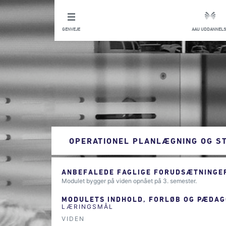
GENVEJE
AAU UDDANNELS
OPERATIONEL PLANLÆGNING OG S
ANBEFALEDE FAGLIGE FORUDSÆTNINGER
Modulet bygger på viden opnået på 3. semester.
MODULETS INDHOLD, FORLØB OG PÆDAG
LÆRINGSMÅL
VIDEN