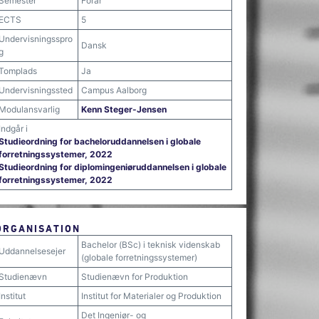
Semester
Forår
ECTS
5
Undervisningsspro
Dansk
g
Tomplads
Ja
Undervisningssted
Campus Aalborg
Modulansvarlig
Kenn Steger-Jensen
Indgår i
Studieordning for bacheloruddannelsen i globale
forretningssystemer, 2022
Studieordning for diplomingeniøruddannelsen i globale
forretningssystemer, 2022
ORGANISATION
Bachelor (BSc) i teknisk videnskab
Uddannelsesejer
(globale forretningssystemer)
Studienævn
Studienævn for Produktion
Institut
Institut for Materialer og Produktion
Det Ingeniør- og