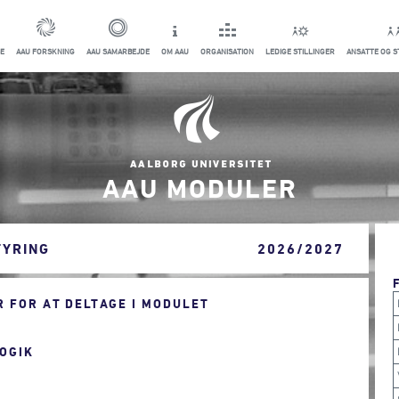
E
AAU FORSKNING
AAU SAMARBEJDE
OM AAU
ORGANISATION
LEDIGE STILLINGER
ANSATTE OG 
AAU MODULER
TYRING
2026/2027
 FOR AT DELTAGE I MODULET
OGIK