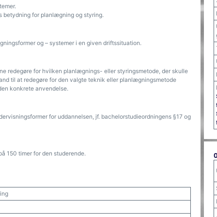
temer.
 betydning for planlægning og styring.
ningsformer og – systemer i en given driftssituation.
ne redegøre for hvilken planlægnings- eller styringsmetode, der skulle
nd til at redegøre for den valgte teknik eller planlægningsmetode
den konkrete anvendelse.
ndervisningsformer for uddannelsen, jf. bachelorstudieordningens §17 og
på 150 timer for den studerende.
ing