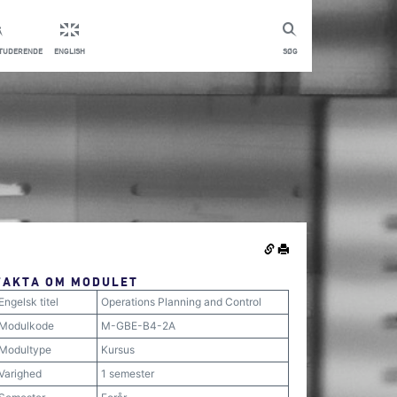
STUDERENDE
ENGLISH
SØG
FAKTA OM MODULET
Engelsk titel
Operations Planning and Control
Modulkode
M-GBE-B4-2A
Modultype
Kursus
Varighed
1 semester