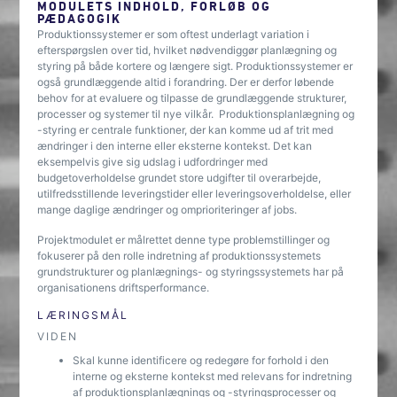
MODULETS INDHOLD, FORLØB OG
PÆDAGOGIK
Produktionssystemer er som oftest underlagt variation i
efterspørgslen over tid, hvilket nødvendiggør planlægning og
styring på både kortere og længere sigt. Produktionssystemer er
også grundlæggende altid i forandring. Der er derfor løbende
behov for at evaluere og tilpasse de grundlæggende strukturer,
processer og systemer til nye vilkår. Produktionsplanlægning og
-styring er centrale funktioner, der kan komme ud af trit med
ændringer i den interne eller eksterne kontekst. Det kan
eksempelvis give sig udslag i udfordringer med
budgetoverholdelse grundet store udgifter til overarbejde,
utilfredsstillende leveringstider eller leveringsoverholdelse, eller
mange daglige ændringer og omprioriteringer af jobs.
Projektmodulet er målrettet denne type problemstillinger og
fokuserer på den rolle indretning af produktionssystemets
grundstrukturer og planlægnings- og styringssystemets har på
organisationens driftsperformance.
LÆRINGSMÅL
VIDEN
Skal kunne identificere og redegøre for forhold i den
interne og eksterne kontekst med relevans for indretning
af produktionsplanlægnings og -styringsprocesser og