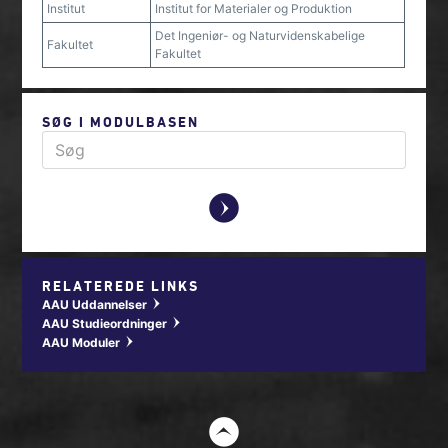
Institut
Institut for Materialer og Produktion
Det Ingeniør- og Naturvidenskabelige
Fakultet
Fakultet
SØG I MODULBASEN
y
RELATEREDE LINKS
AAU Uddannelser
w
AAU Studieordninger
w
AAU Moduler
w
t