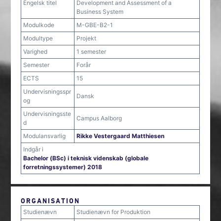
Engelsk titel
Development and Assessment of a
Business System
Modulkode
M-GBE-B2-1
Modultype
Projekt
Varighed
1 semester
Semester
Forår
ECTS
15
Undervisningsspr
Dansk
og
Undervisningsste
Campus Aalborg
d
Modulansvarlig
Rikke Vestergaard Matthiesen
Indgår i
Bachelor (BSc) i teknisk videnskab (globale
forretningssystemer) 2018
ORGANISATION
Studienævn
Studienævn for Produktion