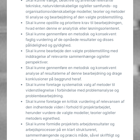
Skal kunne vælge, beskrive og anvende relevante
tekniske, naturvidenskabelige og/eller samfunds- og
organisationsvidenskabelige modeller, teorier og metoder
til analyse og bearbejdning af den valgte problemstilling.
Skal kunne opstille og prioritere krav til bearbejdningen,
hvad enten denne er analytisk eller løsningsorienteret.
Skal kunne gennemføre en metodisk og konsekvent
faglig vurdering af de opnåede resultater og disses
pålidelighed og gyldighed.
Skal kunne bearbejde den valgte problemstilling med
inddragelse af relevante sammenhænge og/eller
perspektiver.
Skal kunne gennemføre en metodisk og konsekvent
analyse af resultaterne af denne bearbejdning og drage
konklusioner på baggrund heraf.
Skal kunne foretage systematisk valg af metoder til
videnstilegnelse i forbindelse med problemanalyse og
problembearbejdning.
Skal kunne foretage en kritisk vurdering af relevansen af
den indhentede viden i forhold til projektarbejdet,
herunder vurdere de valgte modeller, teorier og/eller
metoders egnethed.
Skal kunne formidle projektets arbejdsresultater og
arbejdsprocesser på en klart struktureret,
sammenhængende og præcis måde, såvel skriftligt og