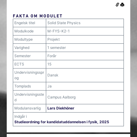
FAKTA OM MODULET
Engelsk titel
Solid State Physics
Modulkode
M-FYS-K2-1
Modultype
Projekt
Varighed
1 semester
Semester
Forår
ECTS
15
Undervisningsspr
Dansk
og
Tomplads
Ja
Undervisningsste
Campus Aalborg
d
Modulansvarlig
Lars Diekhöner
Indgår i
Studieordning for kandidatuddannelsen i fysik, 2025