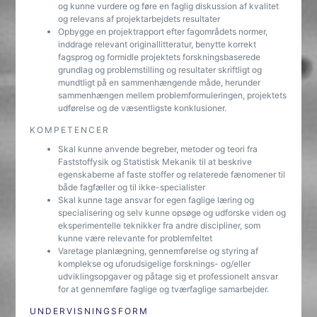
og kunne vurdere og føre en faglig diskussion af kvalitet
og relevans af projektarbejdets resultater
Opbygge en projektrapport efter fagområdets normer,
inddrage relevant originallitteratur, benytte korrekt
fagsprog og formidle projektets forskningsbaserede
grundlag og problemstilling og resultater skriftligt og
mundtligt på en sammenhængende måde, herunder
sammenhængen mellem problemformuleringen, projektets
udførelse og de væsentligste konklusioner.
KOMPETENCER
Skal kunne anvende begreber, metoder og teori fra
Faststoffysik og Statistisk Mekanik til at beskrive
egenskaberne af faste stoffer og relaterede fænomener til
både fagfæller og til ikke-specialister
Skal kunne tage ansvar for egen faglige læring og
specialisering og selv kunne opsøge og udforske viden og
eksperimentelle teknikker fra andre discipliner, som
kunne være relevante for problemfeltet
Varetage planlægning, gennemførelse og styring af
komplekse og uforudsigelige forsknings- og/eller
udviklingsopgaver og påtage sig et professionelt ansvar
for at gennemføre faglige og tværfaglige samarbejder.
UNDERVISNINGSFORM