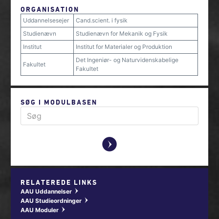
ORGANISATION
Uddannelsesejer
Cand.scient. i fysik
Studienævn
Studienævn for Mekanik og Fysik
Institut
Institut for Materialer og Produktion
Det Ingeniør- og Naturvidenskabelige
Fakultet
Fakultet
SØG I MODULBASEN
y
RELATEREDE LINKS
AAU Uddannelser
w
AAU Studieordninger
w
AAU Moduler
w