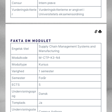
Censur
Intern prøve
Vurderingskriterie
Vurderingskriterierne er angivet i
r
Universitetets eksamensordning
FAKTA OM MODULET
Supply Chain Management Systems and
Engelsk titel
Manufacturing
Modulkode
M-CTP-K3-N4
Modultype
Kursus
Varighed
1 semester
Semester
Forår
ECTS
5
Undervisningsspr
Dansk
og
Tomplads
Ja
Undervisningsste
Campus Aalborg