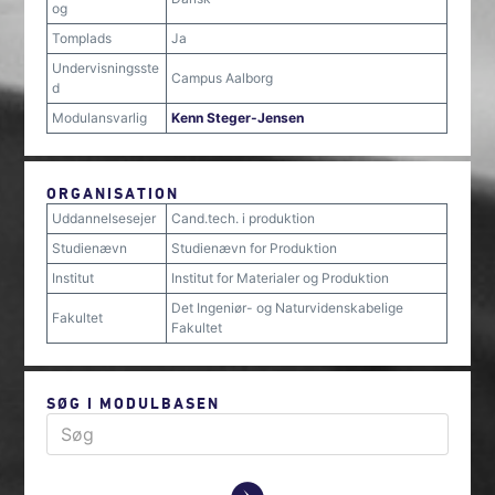
og
Tomplads
Ja
Undervisningsste
Campus Aalborg
d
Modulansvarlig
Kenn Steger-Jensen
ORGANISATION
Uddannelsesejer
Cand.tech. i produktion
Studienævn
Studienævn for Produktion
Institut
Institut for Materialer og Produktion
Det Ingeniør- og Naturvidenskabelige
Fakultet
Fakultet
SØG I MODULBASEN