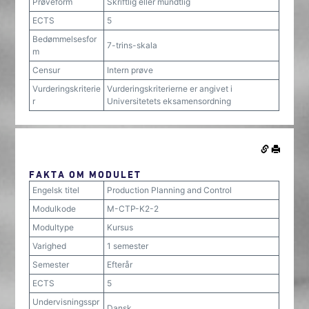
Prøveform
Skriftlig eller mundtlig
ECTS
5
Bedømmelsesfor
7-trins-skala
m
Censur
Intern prøve
Vurderingskriterie
Vurderingskriterierne er angivet i
r
Universitetets eksamensordning
FAKTA OM MODULET
Engelsk titel
Production Planning and Control
Modulkode
M-CTP-K2-2
Modultype
Kursus
Varighed
1 semester
Semester
Efterår
ECTS
5
Undervisningsspr
Dansk