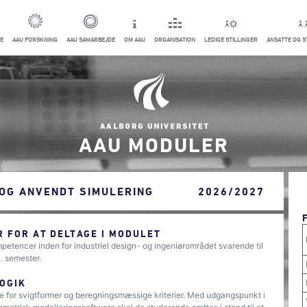
E
AAU FORSKNING
AAU SAMARBEJDE
OM AAU
ORGANISATION
LEDIGE STILLINGER
ANSATTE OG 
AAU MODULER
 OG ANVENDT SIMULERING
2026/2027
 FOR AT DELTAGE I MODULET
petencer inden for industriel design- og ingeniørområdet svarende til
. semester.
OGIK
e for svigtformer og beregningsmæssige kriterier. Med udgangspunkt i