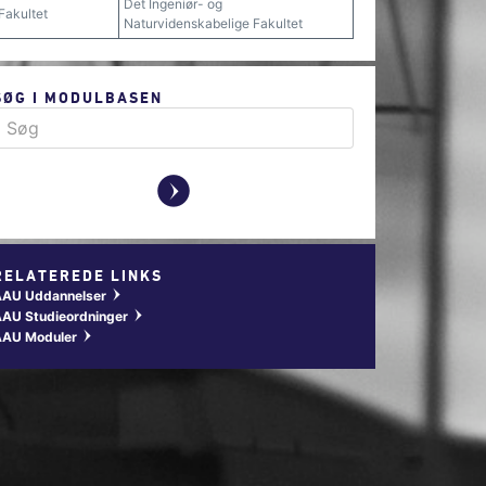
Det Ingeniør- og
Fakultet
Naturvidenskabelige Fakultet
SØG I MODULBASEN
y
RELATEREDE LINKS
AAU Uddannelser
w
AU Studieordninger
w
AAU Moduler
w