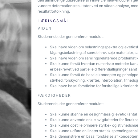
den almindelige udbredelse af Finite Element-moduler i geo
vurdere deformationsresultater ved en sådan analyse, me
resultatfortolkning.
LÆRINGSMÅL
VIDEN
Studerende, der gennemfører modulet:
Skal have viden om belastningsspektra og levetidsbe
fågangsbelastning af sprøde hhv. seje materialer,
Skal have viden om samlingsrelaterede problemati
Skal kunne forstå hvordan numeriske metoder kan an
er beskrevet ved partielle differentialligninger s
Skal kunne forstå de basale koncepter og principp
stivhed, forskydning, kræfter, interpolation, frihedsg
Skal have basal forståelse for forskellige kriteri
FÆRDIGHEDER
Studerende, der gennemfører modulet:
Skal kunne skønne en designmæssig levetid (antal b
Skal kunne anvende enkle svigtkriterier for fleraks
Skal kunne opstille primære styrke- og stivhedsmæs
Skal kunne udføre en lineær statisk spændingsana
Skal demonstrere en basal forståelse af koncepterne