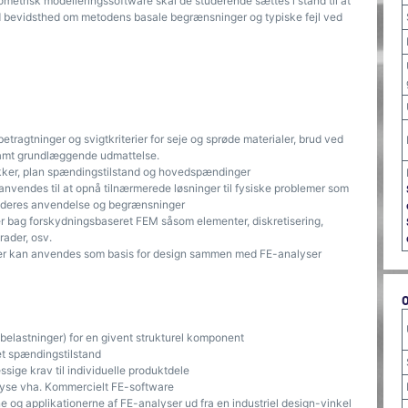
metrisk modelleringssoftware skal de studerende sættes i stand til at
d bevidsthed om metodens basale begrænsninger og typiske fejl ved
tragtninger og svigtkriterier for seje og sprøde materialer, brud ved
 samt grundlæggende udmattelse.
kker, plan spændingstilstand og hovedspændinger
vendes til at opnå tilnærmerede løsninger til fysiske problemer som
amt deres anvendelse og begrænsninger
er bag forskydningsbaseret FEM såsom elementer, diskretisering,
rader, osv.
er der kan anvendes som basis for design sammen med FE-analyser
elastninger) for en givent strukturel komponent
et spændingstilstand
sige krav til individuelle produktdele
lyse vha. Kommercielt FE-software
 og applikationerne af FE-analyser ud fra en industriel design-vinkel