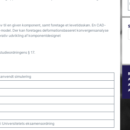
v til en given komponent, samt foretage et levetidsskøn. En CAD-
-model. Der kan foretages deformationsbaseret konvergensanalyse
terativ udvikling af komponentdesignet
studieordningens § 17.
g anvendt simulering
A
t i Universitetets eksamensordning