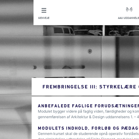
GENVEJE
AAU UDDANNELS
FREMBRINGELSE III: STYRKELÆRE
ANBEFALEDE FAGLIGE FORUDSÆTNINGER
Modulet bygger videre på faglig viden, færdigheder og kom
gennemførelsen af Arkitektur & Design uddannelsens 1. – 4
MODULETS INDHOLD, FORLØB OG PÆDAG
Gennem kurset skal de studerende opnå operativ forståels