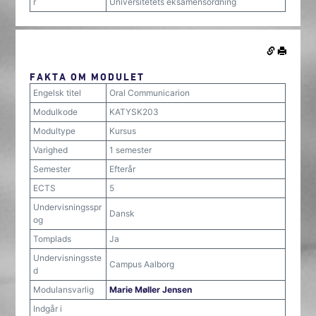
r
Universitetets eksamensordning
FAKTA OM MODULET
Engelsk titel
Oral Communicarion
Modulkode
KATYSK203
Modultype
Kursus
Varighed
1 semester
Semester
Efterår
ECTS
5
Undervisningsspr
Dansk
og
Tomplads
Ja
Undervisningsste
Campus Aalborg
d
Modulansvarlig
Marie Møller Jensen
Indgår i