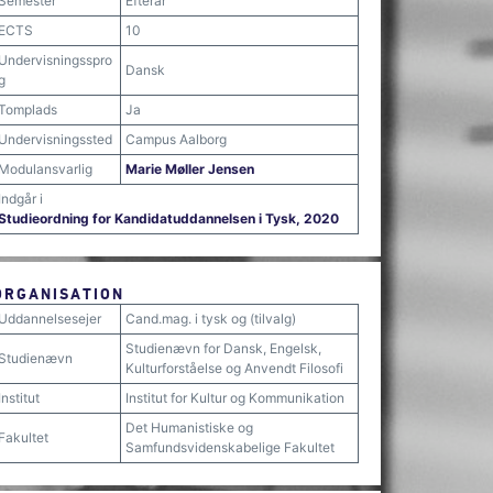
Semester
Efterår
ECTS
10
Undervisningsspro
Dansk
g
Tomplads
Ja
Undervisningssted
Campus Aalborg
Modulansvarlig
Marie Møller Jensen
Indgår i
Studieordning for Kandidatuddannelsen i Tysk, 2020
ORGANISATION
Uddannelsesejer
Cand.mag. i tysk og (tilvalg)
Studienævn for Dansk, Engelsk,
Studienævn
Kulturforståelse og Anvendt Filosofi
Institut
Institut for Kultur og Kommunikation
Det Humanistiske og
Fakultet
Samfundsvidenskabelige Fakultet