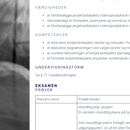
FÆRDIGHEDER
at tilrettelægge projektarbejdets vidensproduktio
selvstændigt at formulere, analysere og overskue e
at tilrettelægge projektarbejdets vidensproduktion
KOMPETENCER
at diskutere projektarbejdets teorier og metoder i fo
at diskutere begrænsninger ved valgte teorier og m
at vurdere betydningen af projektarbejdets planlæg
at formidle projektarbejdets resultater systematisk o
UNDERVISNINGSFORM
Se § 17 i studieordningen.
EKSAMEN
PRØVER
Prøvens navn
Projektmodul
Mundtlig pba. projekt
En ekstern mundtlig prøve på ty
Den mundtlige prøve foregår s
udgangspunkt i en af én eller fl