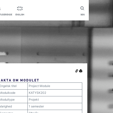
STUDERENDE
ENGLISH
SØG
FAKTA OM MODULET
Engelsk titel
Project Module
Modulkode
KATYSK202
Modultype
Projekt
Varighed
1 semester