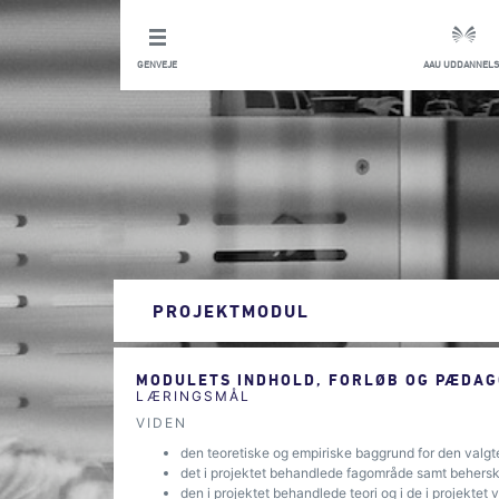
GENVEJE
AAU UDDANNELS
PROJEKTMODUL
MODULETS INDHOLD, FORLØB OG PÆDAG
LÆRINGSMÅL
VIDEN
den teoretiske og empiriske baggrund for den valgte
det i projektet behandlede fagområde samt behersk
den i projektet behandlede teori og i de i projektet 