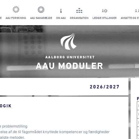
E
AAU FORSKNING
AAU SAMARBEJDE
OM AAU
ORGANISATION
LEDIGE STILLINGER
ANSATTE OG 
AAU MODULER
2026/2027
OGIK
 problemstilling
else af de til fagområdet knyttede kompetencer og færdigheder
valgte metoder.