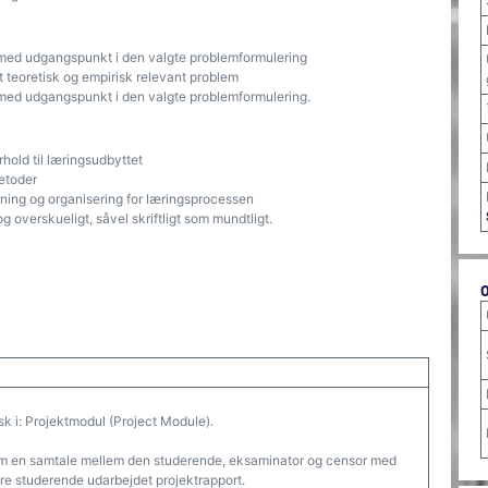
n med udgangspunkt i den valgte problemformulering
t teoretisk og empirisk relevant problem
 med udgangspunkt i den valgte problemformulering.
rhold til læringsudbyttet
etoder
ning og organisering for læringsprocessen
g overskueligt, såvel skriftligt som mundtligt.
sk i: Projektmodul (Project Module).
om en samtale mellem den studerende, eksaminator og censor med
ere studerende udarbejdet projektrapport.