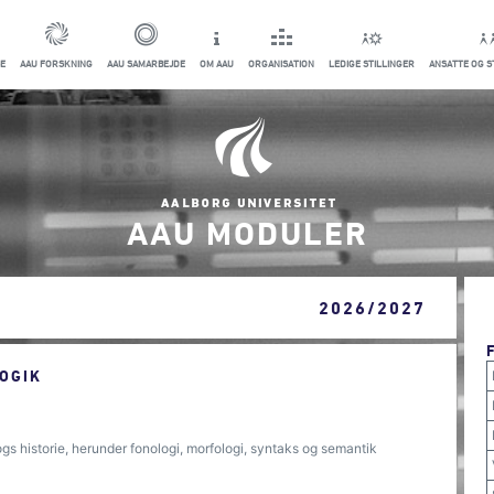
E
AAU FORSKNING
AAU SAMARBEJDE
OM AAU
ORGANISATION
LEDIGE STILLINGER
ANSATTE OG 
AAU MODULER
2026/2027
OGIK
ogs historie, herunder fonologi, morfologi, syntaks og semantik