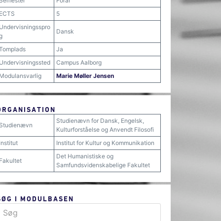
Semester
Forår
ECTS
5
Undervisningsspro
Dansk
g
Tomplads
Ja
Undervisningssted
Campus Aalborg
Modulansvarlig
Marie Møller Jensen
ORGANISATION
Studienævn for Dansk, Engelsk,
Studienævn
Kulturforståelse og Anvendt Filosofi
Institut
Institut for Kultur og Kommunikation
Det Humanistiske og
Fakultet
Samfundsvidenskabelige Fakultet
SØG I MODULBASEN