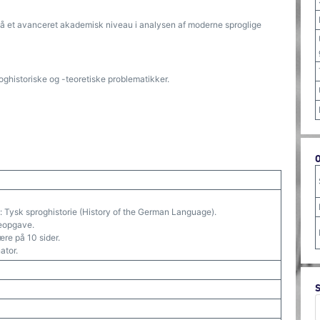
på et avanceret akademisk niveau i analysen af moderne sproglige
roghistoriske og -teoretiske problematikker.
k i: Tysk sproghistorie (History of the German Language).
meopgave.
ære på 10 sider.
tor.