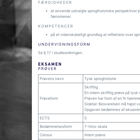
FÆRDIGHEDER
at anvende udvalgte sproghistoriske perspektiver 
fænomener.
KOMPETENCER
på et videnskabeligt grundlag at reflektere over sp
UNDERVISNINGSFORM
Se § 17 i studieordningen.
EKSAMEN
PRØVER
Prøvens navn
Tysk sproghistorie
Skriftlig
En intern skriftlig prøve på tys
Prøveform
Prøven har form af en fri hjem
Sidetal: Besvarelsen må højst v
Opgaven bedømmes af eksamina
ECTS
5
Bedømmelsesform
7-trins-skala
Censur
Intern prøve