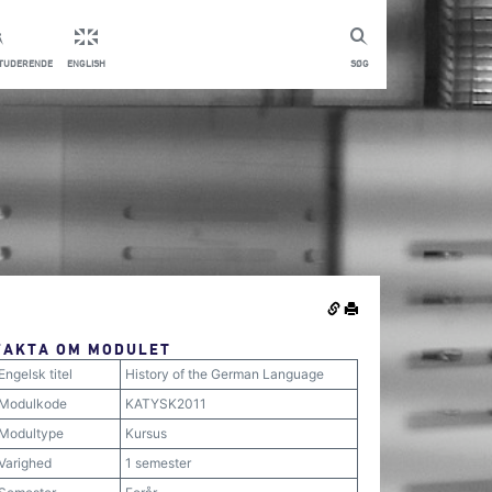
STUDERENDE
ENGLISH
SØG
FAKTA OM MODULET
Engelsk titel
History of the German Language
Modulkode
KATYSK2011
Modultype
Kursus
Varighed
1 semester