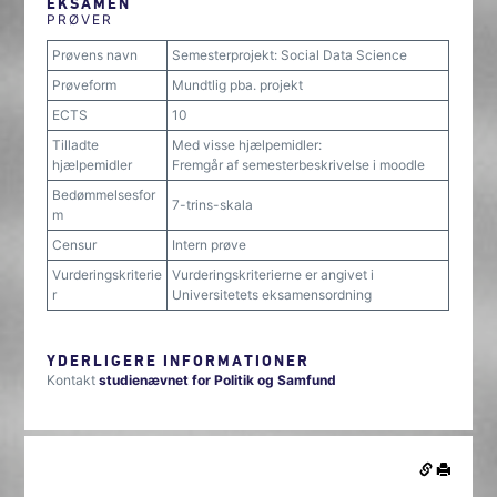
EKSAMEN
PRØVER
Prøvens navn
Semesterprojekt: Social Data Science
Prøveform
Mundtlig pba. projekt
ECTS
10
Tilladte
Med visse hjælpemidler:
hjælpemidler
Fremgår af semesterbeskrivelse i moodle
Bedømmelsesfor
7-trins-skala
m
Censur
Intern prøve
Vurderingskriterie
Vurderingskriterierne er angivet i
r
Universitetets eksamensordning
YDERLIGERE INFORMATIONER
Kontakt
studienævnet for Politik og Samfund