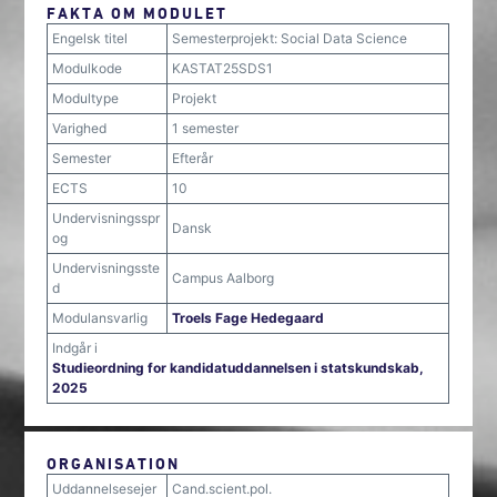
FAKTA OM MODULET
Engelsk titel
Semesterprojekt: Social Data Science
Modulkode
KASTAT25SDS1
Modultype
Projekt
Varighed
1 semester
Semester
Efterår
ECTS
10
Undervisningsspr
Dansk
og
Undervisningsste
Campus Aalborg
d
Modulansvarlig
Troels Fage Hedegaard
Indgår i
Studieordning for kandidatuddannelsen i statskundskab,
2025
ORGANISATION
Uddannelsesejer
Cand.scient.pol.