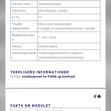
Prøvens navn
Semesterprojekt
Prøveform
Mundtlig pba. projekt
ECTS
10
Tilladte
Med visse hjælpemidler:
hjælpemidler
Fremgår af semesterbeskrivelse i moodle
Bedømmelsesfor
7-trins-skala
m
Censur
Ekstern prøve
Vurderingskriterie
Vurderingskriterierne er angivet i
r
Universitetets eksamensordning
YDERLIGERE INFORMATIONER
Kontakt
studienævnet for Politik og Samfund
FAKTA OM MODULET