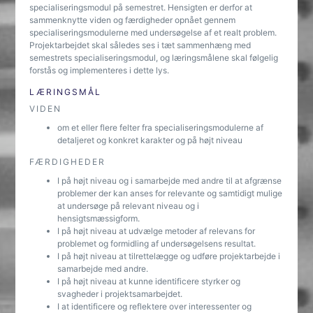
specialiseringsmodul på semestret. Hensigten er derfor at
sammenknytte viden og færdigheder opnået gennem
specialiseringsmodulerne med undersøgelse af et realt problem.
Projektarbejdet skal således ses i tæt sammenhæng med
semestrets specialiseringsmodul, og læringsmålene skal følgelig
forstås og implementeres i dette lys.
LÆRINGSMÅL
VIDEN
om et eller flere felter fra specialiseringsmodulerne af
detaljeret og konkret karakter og på højt niveau
FÆRDIGHEDER
I på højt niveau og i samarbejde med andre til at afgrænse
problemer der kan anses for relevante og samtidigt mulige
at undersøge på relevant niveau og i
hensigtsmæssigform.
I på højt niveau at udvælge metoder af relevans for
problemet og formidling af undersøgelsens resultat.
I på højt niveau at tilrettelægge og udføre projektarbejde i
samarbejde med andre.
I på højt niveau at kunne identificere styrker og
svagheder i projektsamarbejdet.
I at identificere og reflektere over interessenter og