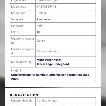
Engelsk titel
Semester Project
Modulkode
KASTAT25PA2
Modultype
Projekt
Varighed
1 semester
Semester
Forår
ECTS
10
Undervisningsspr
Dansk
og
Undervisningsste
Campus Aalborg
d
Mads Peter Klindt
,
Modulansvarlig
Troels Fage Hedegaard
Indgår i
Studieordning for kandidatuddannelsen i statskundskab,
2025
ORGANISATION
Uddannelsesejer
Cand.scient.pol.