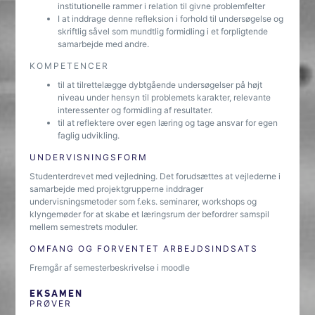
institutionelle rammer i relation til givne problemfelter
I at inddrage denne refleksion i forhold til undersøgelse og
skriftlig såvel som mundtlig formidling i et forpligtende
samarbejde med andre.
KOMPETENCER
til at tilrettelægge dybtgående undersøgelser på højt
niveau under hensyn til problemets karakter, relevante
interessenter og formidling af resultater.
til at reflektere over egen læring og tage ansvar for egen
faglig udvikling.
UNDERVISNINGSFORM
Studenterdrevet med vejledning. Det forudsættes at vejlederne i
samarbejde med projektgrupperne inddrager
undervisningsmetoder som f.eks. seminarer, workshops og
klyngemøder for at skabe et læringsrum der befordrer samspil
mellem semestrets moduler.
OMFANG OG FORVENTET ARBEJDSINDSATS
Fremgår af semesterbeskrivelse i moodle
EKSAMEN
PRØVER