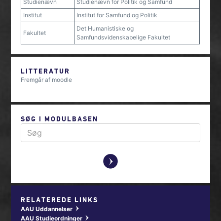
Studienævn
Studienævn for Politik og Samfund
Institut
Institut for Samfund og Politik
Det Humanistiske og
Fakultet
Samfundsvidenskabelige Fakultet
LITTERATUR
Fremgår af moodle
SØG I MODULBASEN
y
RELATEREDE LINKS
AAU Uddannelser
w
AAU Studieordninger
w