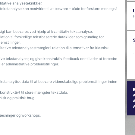
litative analyseteknikker.
 tekstanalyse kan medvirke til at besvare – både for forskere men også
F
sigt kan besvares ved hjælp af kvantitativ tekstanalyse.
lation til forskellige tekstbaserede datakilder som grundlag for
lemstillinger.
tive tekstanalysestrategier i relation til alternativer fra klassisk
ve tekstanalyser, og give konstruktiv feedback der tillader at forbedre
ller administrative problemstillinger.
kstanalytisk data til at besvare videnskabelige problemstillinger inden
 konstruktivt til store mængder tekstdata.
misk og praktisk brug.
A
elæsninger og workshops.