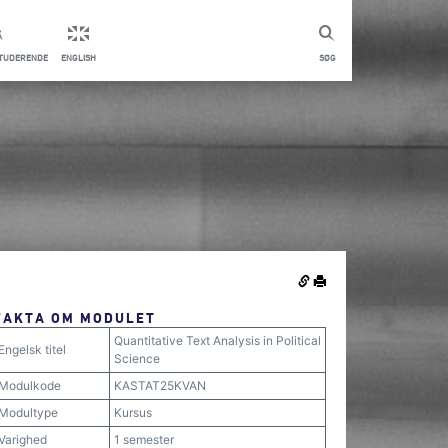
STUDERENDE
ENGLISH
SØG
FAKTA OM MODULET
Quantitative Text Analysis in Political
Engelsk titel
Science
Modulkode
KASTAT25KVAN
Modultype
Kursus
Varighed
1 semester