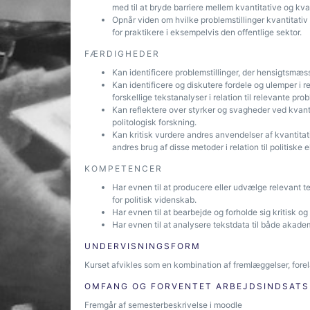
med til at bryde barriere mellem kvantitative og kva
Opnår viden om hvilke problemstillinger kvantitativ
for praktikere i eksempelvis den offentlige sektor.
FÆRDIGHEDER
Kan identificere problemstillinger, der hensigtsmæs
Kan identificere og diskutere fordele og ulemper i re
forskellige tekstanalyser i relation til relevante prob
Kan reflektere over styrker og svagheder ved kvantita
politologisk forskning.
Kan kritisk vurdere andres anvendelser af kvantitati
andres brug af disse metoder i relation til politiske e
KOMPETENCER
Har evnen til at producere eller udvælge relevant te
for politisk videnskab.
Har evnen til at bearbejde og forholde sig kritisk og
Har evnen til at analysere tekstdata til både akade
UNDERVISNINGSFORM
Kurset afvikles som en kombination af fremlæggelser, for
OMFANG OG FORVENTET ARBEJDSINDSATS
Fremgår af semesterbeskrivelse i moodle