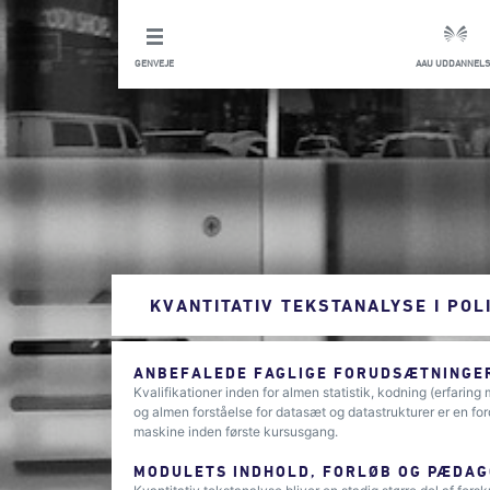
GENVEJE
AAU UDDANNELS
KVANTITATIV TEKSTANALYSE I POL
ANBEFALEDE FAGLIGE FORUDSÆTNINGER
Kvalifikationer inden for almen statistik, kodning (erfar
og almen forståelse for datasæt og datastrukturer er en ford
maskine inden første kursusgang.
MODULETS INDHOLD, FORLØB OG PÆDAG