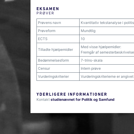
EKSAMEN
PRØVER
Prøvens navn
Kvantitativ tekstanalyse i polit
Prøveform
Mundtlig
ECTS
10
Med visse hjælpemidler:
Tilladte hjælpemidler
Fremgår af semesterbeskrivelse
Bedømmelsesform
7-trins-skala
Censur
Intern prøve
Vurderingskriterier
Vurderingskriterierne er angive
YDERLIGERE INFORMATIONER
Kontakt
studienævnet for Politik og Samfund