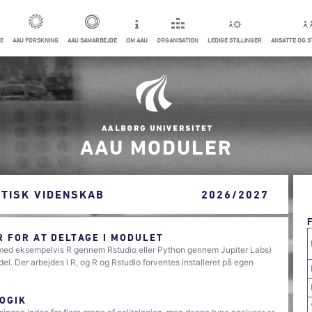
E
AAU FORSKNING
AAU SAMARBEJDE
OM AAU
ORGANISATION
LEDIGE STILLINGER
ANSATTE OG 
AAU MODULER
ITISK VIDENSKAB
2026/2027
 FOR AT DELTAGE I MODULET
ing med eksempelvis R gennem Rstudio eller Python gennem Jupiter Labs)
el. Der arbejdes i R, og R og Rstudio forventes installeret på egen
OGIK