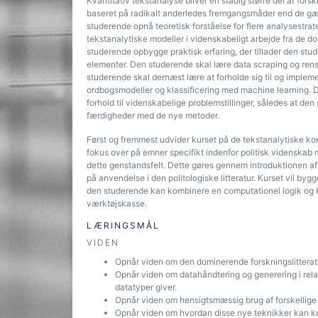
Kvantitativ tekstanalyse bliver en stadig større del af fors
baseret på radikalt anderledes fremgangsmåder end de gængs
studerende opnå teoretisk forståelse for flere analysestrateg
tekstanalytiske modeller i videnskabeligt arbejde fra de d
studerende opbygge praktisk erfaring, der tillader den stud
elementer. Den studerende skal lære data scraping og rensn
studerende skal dernæst lære at forholde sig til og impl
ordbogsmodeller og klassificering med machine learning. Den
forhold til videnskabelige problemstillinger, således at 
færdigheder med de nye metoder.
Først og fremmest udvider kurset på de tekstanalytiske kom
fokus over på emner specifikt indenfor politisk videnskab 
dette genstandsfelt. Dette gøres gennem introduktionen a
på anvendelse i den politologiske litteratur. Kurset vil b
den studerende kan kombinere en computationel logik og 
værktøjskasse.
LÆRINGSMÅL
VIDEN
Opnår viden om den dominerende forskningslitteratur
Opnår viden om datahåndtering og generering i relatio
datatyper giver.
Opnår viden om hensigtsmæssig brug af forskellige
Opnår viden om hvordan disse nye teknikker kan k