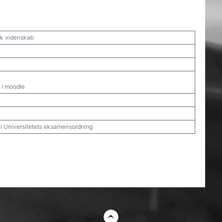
isk videnskab
 i moodle
t i Universitetets eksamensordning
t