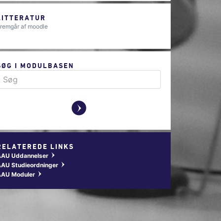
LITTERATUR
remgår af moodle
SØG I MODULBASEN
y
RELATEREDE LINKS
AAU Uddannelser
w
AU Studieordninger
w
AAU Moduler
w