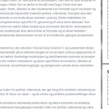
kningen inden for flere grene af politologien, men denne type analyser er
e i feltet. Der er derfor to formål med faget. Først skal den
ier i feltet, således at den studerende kan forholde sig til resultater og
ominerende tidsskrifter indenfor politisk videnskab. Dernæst skal den
erende at anvende disse metoder i praksis. Dette indbefatter tre
ingsteknikker specifikt ift. generering af store tekst datasæt. Den
ementere en række både simple og avancerede teknikker, eksempelvis
 studerende skal lære kritisk at forholde sig til disse metoder i
den studerende demonstrerer evnen til at kombinere gængse akademiske
petencer, der udvikles i Social Data Science 1, og substantielt drejes
med henblik på at målrette brugen af social data science approaches til
f en række forskellige modeltyper og dertilhørende konkrete eksempler
ygge bro mellem metoderne og deres specifikke anvendelse, således at
klassisk socialforskningslogik og derigennem udvide deres metodiske
 inden for politisk videnskab, der gør brug af kvantitativ tekstanalyse.
n til ’tekst-as-data’ – og de etiske og juridiske problemstillinger disse
 kvantitative tekstanalyseteknikker og deres konkrete anvendelse.
ombineres med gængse metoder inden for politisk videnskab og være