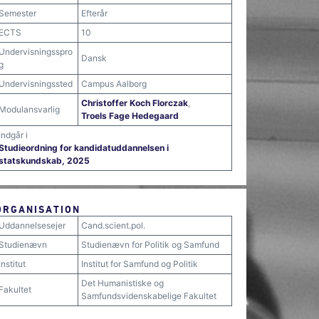
Semester
Efterår
ECTS
10
Undervisningsspro
Dansk
g
Undervisningssted
Campus Aalborg
Christoffer Koch Florczak
,
Modulansvarlig
Troels Fage Hedegaard
Indgår i
Studieordning for kandidatuddannelsen i
statskundskab, 2025
ORGANISATION
Uddannelsesejer
Cand.scient.pol.
Studienævn
Studienævn for Politik og Samfund
Institut
Institut for Samfund og Politik
Det Humanistiske og
Fakultet
Samfundsvidenskabelige Fakultet