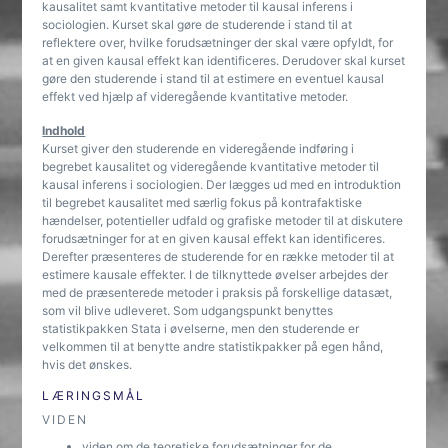
kausalitet samt kvantitative metoder til kausal inferens i
sociologien. Kurset skal gøre de studerende i stand til at
reflektere over, hvilke forudsætninger der skal være opfyldt, for
at en given kausal effekt kan identificeres. Derudover skal kurset
gøre den studerende i stand til at estimere en eventuel kausal
effekt ved hjælp af videregående kvantitative metoder.
Indhold
Kurset giver den studerende en videregående indføring i
begrebet kausalitet og videregående kvantitative metoder til
kausal inferens i sociologien. Der lægges ud med en introduktion
til begrebet kausalitet med særlig fokus på kontrafaktiske
hændelser, potentieller udfald og grafiske metoder til at diskutere
forudsætninger for at en given kausal effekt kan identificeres.
Derefter præsenteres de studerende for en række metoder til at
estimere kausale effekter. I de tilknyttede øvelser arbejdes der
med de præsenterede metoder i praksis på forskellige datasæt,
som vil blive udleveret. Som udgangspunkt benyttes
statistikpakken Stata i øvelserne, men den studerende er
velkommen til at benytte andre statistikpakker på egen hånd,
hvis det ønskes.
LÆRINGSMÅL
VIDEN
viden om de teoretiske forudsætninger for de