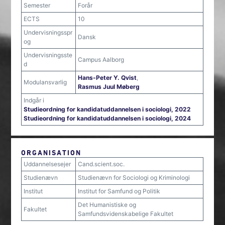
Semester
Forår
ECTS
10
Undervisningsspr
Dansk
og
Undervisningsste
Campus Aalborg
d
Hans-Peter Y. Qvist
,
Modulansvarlig
Rasmus Juul Møberg
Indgår i
Studieordning for kandidatuddannelsen i sociologi, 2022
Studieordning for kandidatuddannelsen i sociologi, 2024
ORGANISATION
Uddannelsesejer
Cand.scient.soc.
Studienævn
Studienævn for Sociologi og Kriminologi
Institut
Institut for Samfund og Politik
Det Humanistiske og
Fakultet
Samfundsvidenskabelige Fakultet