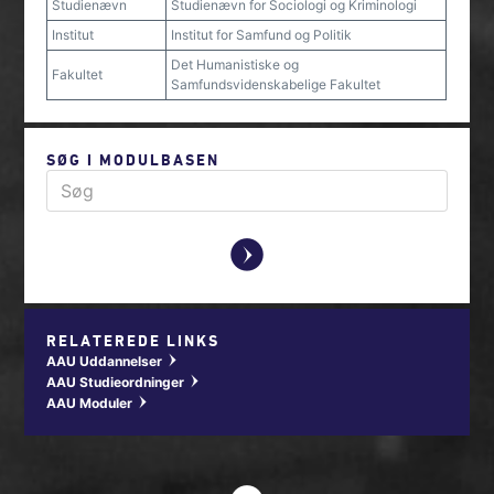
Studienævn
Studienævn for Sociologi og Kriminologi
Institut
Institut for Samfund og Politik
Det Humanistiske og
Fakultet
Samfundsvidenskabelige Fakultet
SØG I MODULBASEN
y
RELATEREDE LINKS
AAU Uddannelser
w
AAU Studieordninger
w
AAU Moduler
w