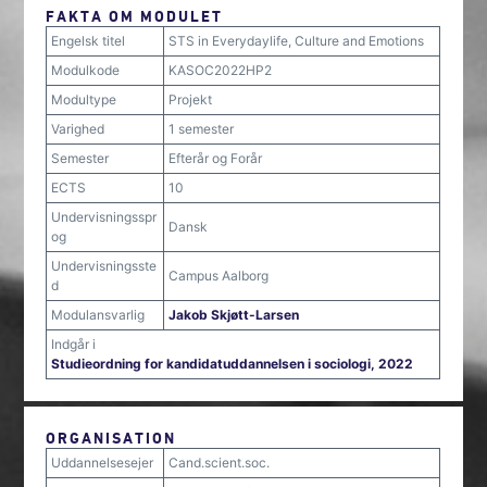
FAKTA OM MODULET
Engelsk titel
STS in Everydaylife, Culture and Emotions
Modulkode
KASOC2022HP2
Modultype
Projekt
Varighed
1 semester
Semester
Efterår og Forår
ECTS
10
Undervisningsspr
Dansk
og
Undervisningsste
Campus Aalborg
d
Modulansvarlig
Jakob Skjøtt-Larsen
Indgår i
Studieordning for kandidatuddannelsen i sociologi, 2022
ORGANISATION
Uddannelsesejer
Cand.scient.soc.