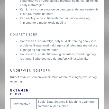
svagheder ved nyere digitale metoder og deres forskellige
analysestrategier
Kan kritisk vurdere og vælge den passende analyseteknik
til strukturerede datasæt
Kan nedbryde de kritiske elementer i modellerne og
implementere model explainability
KOMPETENCER
Har evnen til at udvælge, belyse, diskutere og analysere
problemstillinger med inddragelse af relevante metodiske
tilgange og digitale metoder
Har evnen til at identificere og diskutere udfordringer og
løsninger i arbejdet med dataudforskningsteknikker
UNDERVISNINGSFORM
Kurset afvikles som en kombination af forelæsninger, øvelser og
e-læring.
EKSAMEN
PRØVER
Social Data Science II: Machine Learning i
Prøvens navn
samfundsvidenskaben