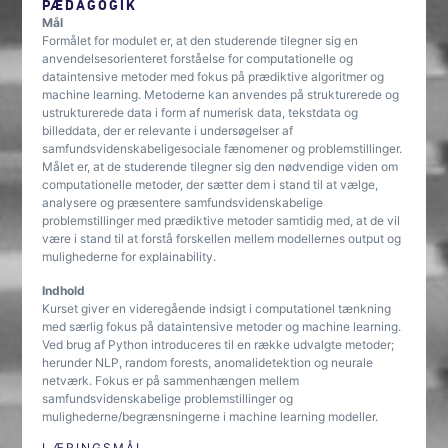
PÆDAGOGIK
Mål
Formålet for modulet er, at den studerende tilegner sig en
anvendelsesorienteret forståelse for computationelle og
dataintensive metoder med fokus på prædiktive algoritmer og
machine learning. Metoderne kan anvendes på strukturerede og
ustrukturerede data i form af numerisk data, tekstdata og
billeddata, der er relevante i undersøgelser af
samfundsvidenskabeligesociale fænomener og problemstillinger.
Målet er, at de studerende tilegner sig den nødvendige viden om
computationelle metoder, der sætter dem i stand til at vælge,
analysere og præsentere samfundsvidenskabelige
problemstillinger med prædiktive metoder samtidig med, at de vil
være i stand til at forstå forskellen mellem modellernes output og
mulighederne for explainability.
Indhold
Kurset giver en videregående indsigt i computationel tænkning
med særlig fokus på dataintensive metoder og machine learning.
Ved brug af Python introduceres til en række udvalgte metoder;
herunder NLP, random forests, anomalidetektion og neurale
netværk. Fokus er på sammenhængen mellem
samfundsvidenskabelige problemstillinger og
mulighederne/begrænsningerne i machine learning modeller.
LÆRINGSMÅL