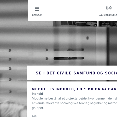
GENVEJE
AAU UDDANNELS
SE I DET CIVILE SAMFUND OG SOC
MODULETS INDHOLD, FORLØB OG PÆDAG
Indhold
Modulerne består af et projektarbejde, hvorigennem den stu
anvende relevante sociologiske teorier, begreber og metoder
grupper.
Mål