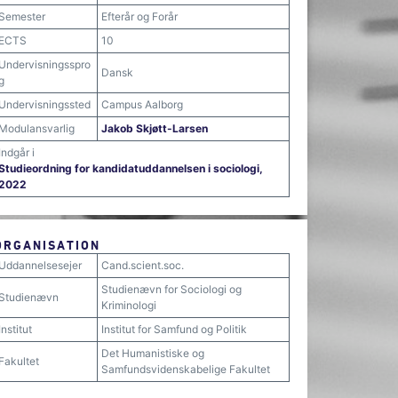
Semester
Efterår og Forår
ECTS
10
Undervisningsspro
Dansk
g
Undervisningssted
Campus Aalborg
Modulansvarlig
Jakob Skjøtt-Larsen
Indgår i
Studieordning for kandidatuddannelsen i sociologi,
2022
ORGANISATION
Uddannelsesejer
Cand.scient.soc.
Studienævn for Sociologi og
Studienævn
Kriminologi
Institut
Institut for Samfund og Politik
Det Humanistiske og
Fakultet
Samfundsvidenskabelige Fakultet