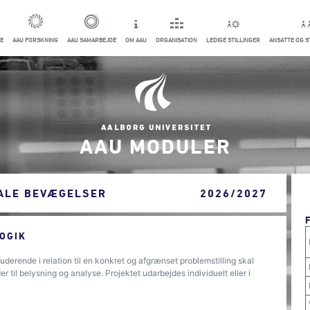
E
AAU FORSKNING
AAU SAMARBEJDE
OM AAU
ORGANISATION
LEDIGE STILLINGER
ANSATTE OG 
AAU MODULER
IALE BEVÆGELSER
2026/2027
OGIK
derende i relation til en konkret og afgrænset problemstilling skal
 til belysning og analyse. Projektet udarbejdes individuelt eller i