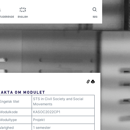
STUDERENDE
ENGLISH
SØG
FAKTA OM MODULET
STS in Civil Society and Social
Engelsk titel
Movements
Modulkode
KASOC2022CP1
Modultype
Projekt
Varighed
1 semester