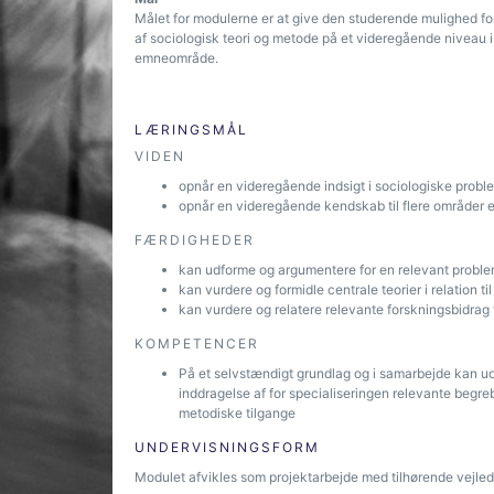
Målet for modulerne er at give den studerende mulighed f
af sociologisk teori og metode på et videregående niveau i r
emneområde.
LÆRINGSMÅL
VIDEN
opnår en videregående indsigt i sociologiske probl
opnår en videregående kendskab til flere områder e
FÆRDIGHEDER
kan udforme og argumentere for en relevant probl
kan vurdere og formidle centrale teorier i relation ti
kan vurdere og relatere relevante forskningsbidrag t
KOMPETENCER
På et selvstændigt grundlag og i samarbejde kan ud
inddragelse af for specialiseringen relevante begre
metodiske tilgange
UNDERVISNINGSFORM
Modulet afvikles som projektarbejde med tilhørende vejled