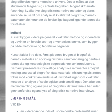
biografiforskningens metodiske univers. Det er målet, at den
studerende tilegner sig centrale begreber i biografisk/narrativ
forskning, kvalitative biografiske/narrative metoder og deres
anvendelse, samt om analyse af kvalitativt biografisk/narrativ
datamateriale herunder de forskellige bagvedliggende teoretiske
forståelser.
Indhold
Kurset bygger videre på generel kvalitativ metode og viderefører
og udvikler en forståelses- og anvendelsesramme, som bygger
på både metodiske og teoretiske begreber.
Kurset falder i tre dele. Først placeres brugen af biografisk
narrativ metode i en sociologihistorisk sammenhæng og centrale
teoretiske og metodologiske begrebsdannelser introduceres.
Dernæst præsenteres forskellige analytiske rammer for arbejdet
med og analyse af biografisk datamateriale. Afslutningsvist rettes
fokus mod konkret anvendelse af livsfortællinger som kvalitativ
metode til analyse af sociologiske problemstillinger. Der arbejdes
med indsamling og analyse af biografisk datamateriale herunder
gennemførelse og analyse af biografisk narrative interviews.
LÆRINGSMÅL
VIDEN
en videregående indsigt i sociologiske problemstillinger