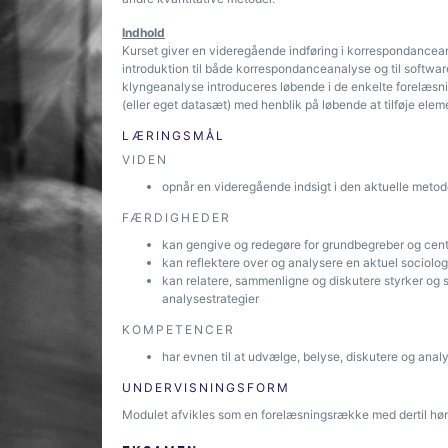
Indhold
Kurset giver en videregående indføring i korrespondancea
introduktion til både korrespondanceanalyse og til softw
klyngeanalyse introduceres løbende i de enkelte forelæsnin
(eller eget datasæt) med henblik på løbende at tilføje e
LÆRINGSMÅL
VIDEN
opnår en videregående indsigt i den aktuelle meto
FÆRDIGHEDER
kan gengive og redegøre for grundbegreber og centr
kan reflektere over og analysere en aktuel sociolog
kan relatere, sammenligne og diskutere styrker og 
analysestrategier
KOMPETENCER
har evnen til at udvælge, belyse, diskutere og anal
UNDERVISNINGSFORM
Modulet afvikles som en forelæsningsrække med dertil høre