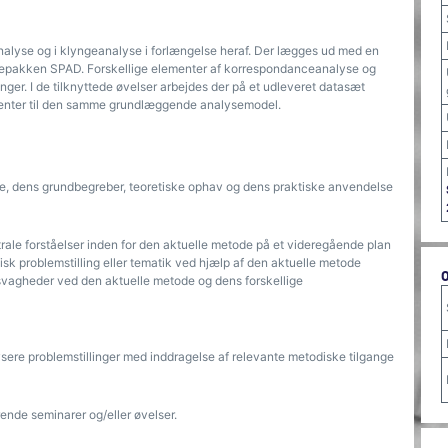
nalyse og i klyngeanalyse i forlængelse heraf. Der lægges ud med en
arepakken SPAD. Forskellige elementer af korrespondanceanalyse og
ger. I de tilknyttede øvelser arbejdes der på et udleveret datasæt
lementer til den samme grundlæggende analysemodel.
de, dens grundbegreber, teoretiske ophav og dens praktiske anvendelse
ale forståelser inden for den aktuelle metode på et videregående plan
isk problemstilling eller tematik ved hjælp af den aktuelle metode
svagheder ved den aktuelle metode og dens forskellige
ysere problemstillinger med inddragelse af relevante metodiske tilgange
nde seminarer og/eller øvelser.