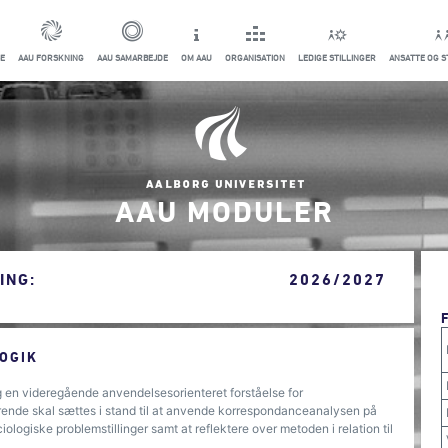
E
AAU FORSKNING
AAU SAMARBEJDE
OM AAU
ORGANISATION
LEDIGE STILLINGER
ANSATTE OG 
AAU MODULER
ING:
2026/2027
OGIK
ig en videregående anvendelsesorienteret forståelse for
ende skal sættes i stand til at anvende korrespondanceanalysen på
ologiske problemstillinger samt at reflektere over metoden i relation til