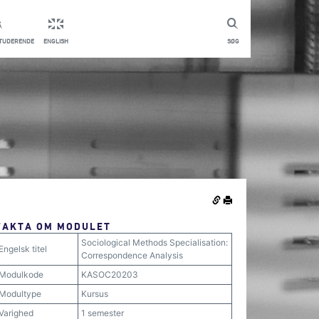
STUDERENDE
ENGLISH
SØG
FAKTA OM MODULET
Sociological Methods Specialisation:
Engelsk titel
Correspondence Analysis
Modulkode
KASOC20203
Modultype
Kursus
Varighed
1 semester