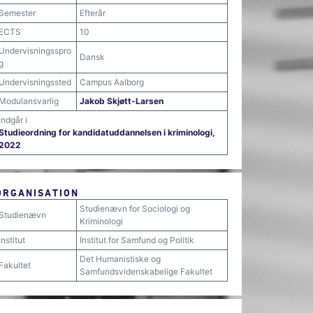
Semester
Efterår
ECTS
10
Undervisningsspro
Dansk
g
Undervisningssted
Campus Aalborg
Modulansvarlig
Jakob Skjøtt-Larsen
Indgår i
Studieordning for kandidatuddannelsen i kriminologi,
2022
ORGANISATION
Studienævn for Sociologi og
Studienævn
Kriminologi
Institut
Institut for Samfund og Politik
Det Humanistiske og
Fakultet
Samfundsvidenskabelige Fakultet