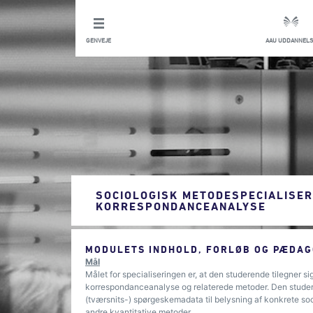
GENVEJE
AAU UDDANNELS
SOCIOLOGISK METODESPECIALISER
KORRESPONDANCEANALYSE
MODULETS INDHOLD, FORLØB OG PÆDAG
Mål
Målet for specialiseringen er, at den studerende tilegner s
korrespondanceanalyse og relaterede metoder. Den studer
(tværsnits-) spørgeskemadata til belysning af konkrete soci
andre kvantitative metoder.